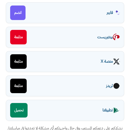
فايبر
انضم
بينتيريست
متابعة
منصة X
متابعة
ثريدز
متابعة
تطبيقنا
تحميل
نشكركم على دعمكم المستمر، وفي حال واجهتكم أي مشكلة لا تترددوا في مراسلتنا.