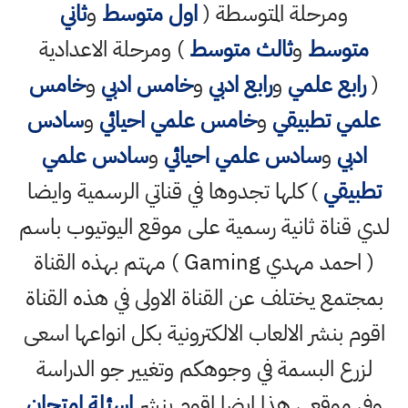
ومرحلة المتوسطة (
اول متوسط
و
ثاني
متوسط
و
ثالث متوسط
) ومرحلة الاعدادية
(
رابع علمي
و
رابع ادبي
و
خامس ادبي
و
خامس
علمي تطبيقي
و
خامس علمي احيائي
و
سادس
ادبي
و
سادس علمي احيائي
و
سادس علمي
تطبيقي
) كلها تجدوها في قناتي الرسمية وايضا
لدي قناة ثانية رسمية على موقع اليوتيوب باسم
( احمد مهدي Gaming ) مهتم بهذه القناة
بمجتمع يختلف عن القناة الاولى في هذه القناة
اقوم بنشر الالعاب الالكترونية بكل انواعها اسعى
لزرع البسمة في وجوهكم وتغيير جو الدراسة
وفي موقعي هذا ايضا اقوم بنشر
اسئلة امتحان