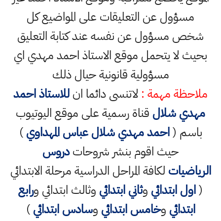
مسؤول عن التعليقات على المواضيع كل
شخص مسؤول عن نفسه عند كتابة التعليق
بحيث لا يتحمل موقع الاستاذ احمد مهدي اي
مسؤولية قانونية حيال ذلك
ملاحظة مهمة :
لاتنسى دائما ان
للاستاذ احمد
مهدي شلال
قناة رسمية على موقع اليوتيوب
باسم (
احمد مهدي شلال عباس المهداوي
)
حيث اقوم بنشر شروحات
دروس
الرياضيات
لكافة المراحل الدراسية مرحلة الابتدائي
(
اول ابتدائي
و
ثاني ابتدائي
وثالث ابتدائي و
رابع
ابتدائي
و
خامس ابتدائي
و
سادس ابتدائي
)