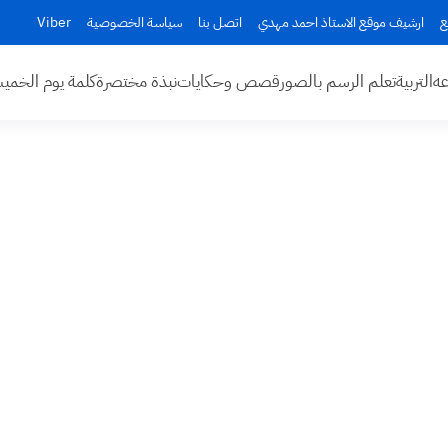
ع
ارشيف موقع الاستاذ احمد مهدي
اتصل بنا
سياسة الخصوصية
Viber
عه
التربية
تعلم الرسم بالصور
قصص وحكايات
نبذة مختصرة
كلمة يوم الخم