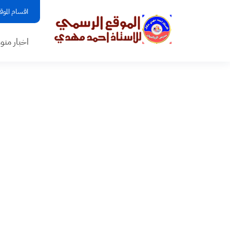
اقسام الموق
اخبار منو