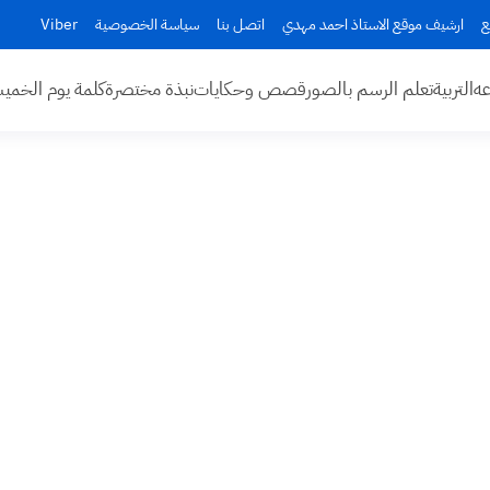
ع
ارشيف موقع الاستاذ احمد مهدي
اتصل بنا
سياسة الخصوصية
Viber
عه
التربية
تعلم الرسم بالصور
قصص وحكايات
نبذة مختصرة
كلمة يوم الخم