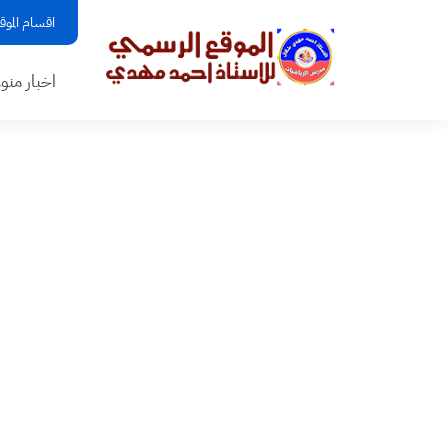
اقسام الموق
اخبار منو