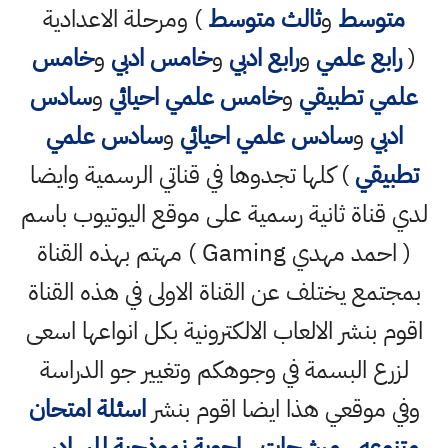
متوسط
و
ثالث متوسط
) ومرحلة الاعدادية
(
رابع علمي
و
رابع ادبي
و
خامس ادبي
و
خامس
علمي تطبيقي
و
خامس علمي احيائي
و
سادس
ادبي
و
سادس علمي احيائي
و
سادس علمي
تطبيقي
) كلها تجدوها في قناتي الرسمية وايضا
لدي قناة ثانية رسمية على موقع اليوتيوب باسم
( احمد مهدي Gaming ) مهتم بهذه القناة
بمجتمع يختلف عن القناة الاولى في هذه القناة
اقوم بنشر الالعاب الالكترونية بكل انواعها اسعى
لزرع البسمة في وجوهكم وتغيير جو الدراسة
وفي موقعي هذا ايضا اقوم بنشر
اسئلة امتحان
متنوعه
،
مرشحات
,
اجوبة نموذجية للسادس