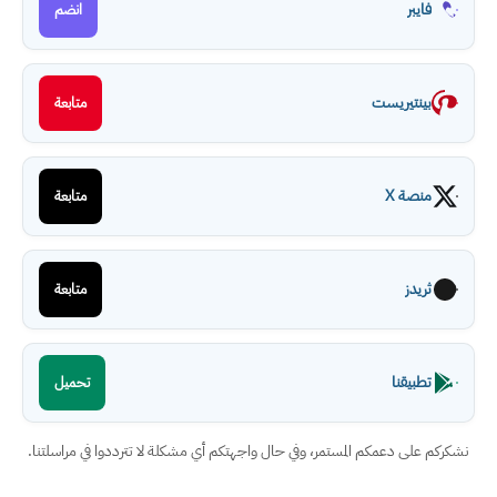
فايبر
انضم
بينتيريست
متابعة
منصة X
متابعة
ثريدز
متابعة
تطبيقنا
تحميل
نشكركم على دعمكم المستمر، وفي حال واجهتكم أي مشكلة لا تترددوا في مراسلتنا.