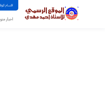
اقسام الموق
اخبار منو