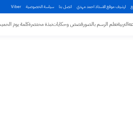
ع
ارشيف موقع الاستاذ احمد مهدي
اتصل بنا
سياسة الخصوصية
Viber
عه
التربية
تعلم الرسم بالصور
قصص وحكايات
نبذة مختصرة
كلمة يوم الخم