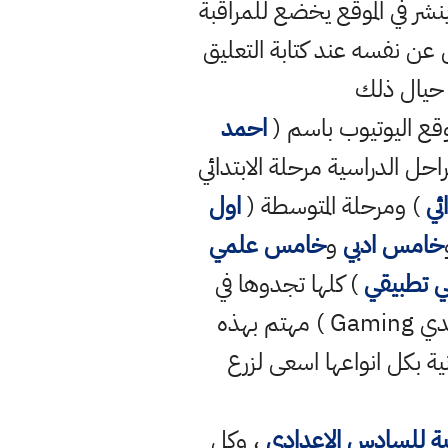
ر في الموقع يخضع للمراقبة
ن نفسه عند كتابة التعليق
 حيال ذلك
قع اليوتيوب باسم (
احمد
راحل الدراسية مرحلة الابتدائي
ئي
) ومرحلة المتوسطة (
اول
خامس ادبي
و
خامس علمي
 تطبيقي
) كلها تجدوها في
قناتي الرسمية وايضا لدي قناة ثانية رسمية على موقع اليوتيوب باسم ( احمد مهدي Gaming ) مهتم بهذه
نية بكل انواعها اسعى لزرع
ية للسادس الاعدادي
، وكل