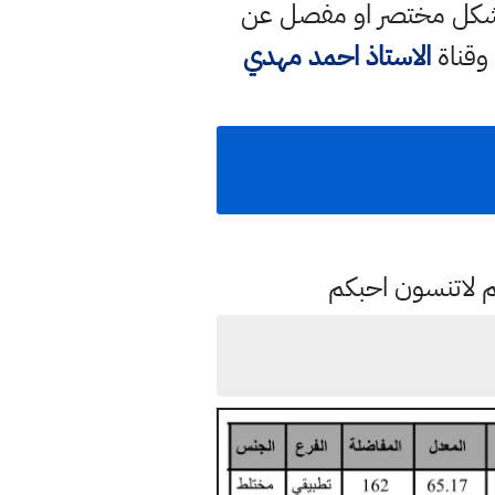
 بشكل مختصر او مفصل عن
 وقناة
الاستاذ احمد مهدي
م لاتنسون احبكم