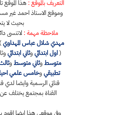
التعريف بالموقع :
هذا الموقع ت
وموقع الاستاذ احمد غير مس
بحيث لا يت
ملاحظة مهمة :
لاتنسى دائ
مهدي شلال عباس المهداوي
) 
(
اول ابتدائي
و
ثاني ابتدائي
وثال
متوسط
و
ثاني متوسط
و
ثالث
تطبيقي
و
خامس علمي احيائ
القناة بمجتمع يختلف عن الق
وفي موقعي هذا ايضا اقوم ب