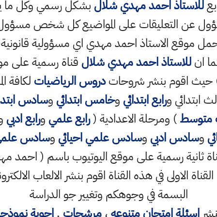
ابع
للاستاذ احمد مهدي شلال
بشكل رسمي وكل ما ينش
ؤول عن التعليقات على المواضيع كل شخص مسؤول ع
حمل موقع الاستاذ احمد مهدي اي مسؤولية قانونية
ما ان
للاستاذ احمد مهدي شلال
قناة رسمية على مو
حيث اقوم بنشر شروحات
دروس الرياضيات
لكافة الم
ث ابتدائي و
رابع ابتدائي
و
خامس ابتدائي
و
سادس ابتدا
 متوسط
) ومرحلة الاعدادية (
رابع علمي
و
رابع ادبي
و
ي
و
سادس ادبي
و
سادس علمي احيائي
و
سادس علمي
ناة الاولى في هذه القناة اقوم بنشر الالعاب الالكترو
البسمة في وجوهكم وتغيير جو الدراسة
نشر
اسئلة امتحان متنوعه
،
مرشحات
,
اجوبة نموذج