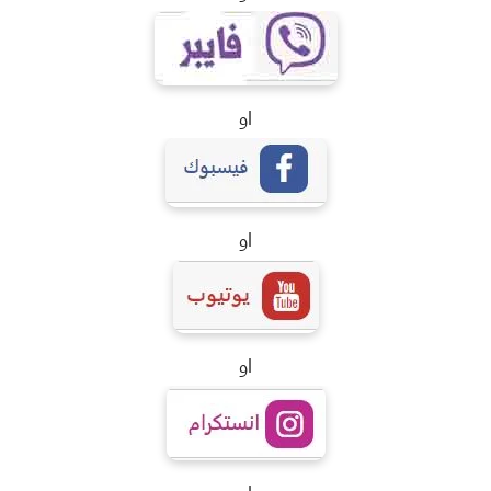
او
او
او