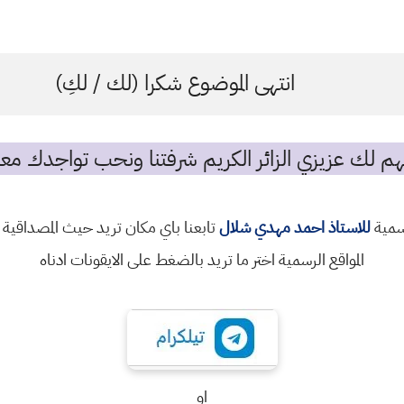
انتهى الموضوع شكرا (لك / لكِ)
م لك عزيزي الزائر الكريم شرفتنا ونحب تواجدك معن
رسمية
للاستاذ احمد مهدي شلال
تابعنا باي مكان تريد حيث المصداقية 
المواقع الرسمية اختر ما تريد بالضغط على الايقونات ادناه
او