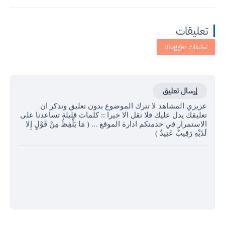
تعليقات
إرسال تعليق
عزيزي المشاهد لا تترك الموضوع بدون تعليق وتذكر ان
تعليقك يدل عليك فلا تقل الا خيرا :: كلمات قليلة تساعدنا على
الاستمرار في خدمتكم ادارة الموقع ... ( مَا يَلْفِظُ مِنْ قَوْلٍ إِلا
لَدَيْهِ رَقِيبٌ عَتِيدٌ )