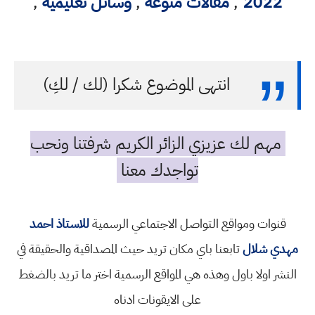
2022
,
مقالات منوعه
,
وسائل تعليمية
,
انتهى الموضوع شكرا (لك / لكِ)
مهم لك عزيزي الزائر الكريم شرفتنا ونحب
تواجدك معنا
قنوات ومواقع التواصل الاجتماعي الرسمية
للاستاذ احمد
مهدي شلال
تابعنا باي مكان تريد حيث المصداقية والحقيقة في
النشر اولا باول وهذه هي المواقع الرسمية اختر ما تريد بالضغط
على الايقونات ادناه