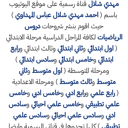
مهدي شلال
قناة رسمية على موقع اليوتيوب
باسم (
احمد مهدي شلال عباس المهداوي
)
حيث اقوم بنشر شروحات
دروس
الرياضيات
لكافة المراحل الدراسية مرحلة الابتدائي
(
اول ابتدائي
و
ثاني ابتدائي
وثالث ابتدائي و
رابع
ابتدائي
و
خامس ابتدائي
و
سادس ابتدائي
)
ومرحلة المتوسطة (
اول متوسط
و
ثاني
متوسط
و
ثالث متوسط
) ومرحلة الاعدادية
(
رابع علمي
و
رابع ادبي
و
خامس ادبي
و
خامس
علمي تطبيقي
و
خامس علمي احيائي
و
سادس
ادبي
و
سادس علمي احيائي
و
سادس علمي
تطبيقي
) كلها تجدوها في قناتي الرسمية وايضا