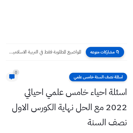
طقس العراق خلال ايام عيد الفطر ٢٠٢٢
📁 مشاركات منوعه
0
اسئلة نصف السنة خامس علمي
اسئلة احياء خامس علمي احيائي
2022 مع الحل نهاية الكورس الاول
نصف السنة