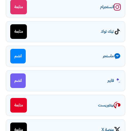
انستجرام
متابعة
تيك توك
متابعة
ماسنجر
انضم
فايبر
انضم
بينتيريست
متابعة
منصة X
متابعة