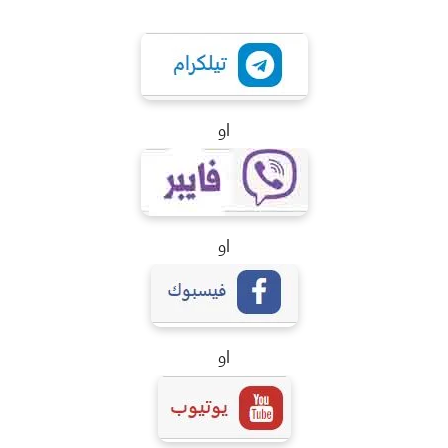
او
او
او