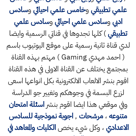
علمي تطبيقي
و
خامس علمي احيائي
و
سادس
ادبي
و
سادس علمي احيائي
و
سادس علمي
تطبيقي
) كلها تجدوها في قناتي الرسمية وايضا
لدي قناة ثانية رسمية على موقع اليوتيوب باسم
( احمد مهدي Gaming ) مهتم بهذه القناة
بمجتمع يختلف عن القناة الاولى في هذه القناة
اقوم بنشر الالعاب الالكترونية بكل انواعها اسعى
لزرع البسمة في وجوهكم وتغيير جو الدراسة
وفي موقعي هذا ايضا اقوم بنشر
اسئلة امتحان
متنوعه
،
مرشحات
,
اجوبة نموذجية للسادس
الاعدادي
، وكل شيء يخص
الكليات والمعاهد في