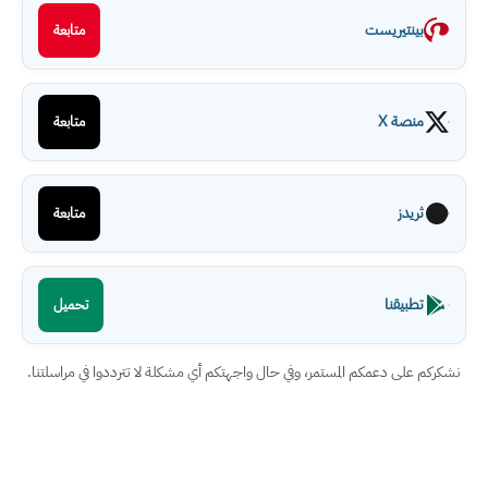
بينتيريست
متابعة
منصة X
متابعة
ثريدز
متابعة
تطبيقنا
تحميل
نشكركم على دعمكم المستمر، وفي حال واجهتكم أي مشكلة لا تترددوا في مراسلتنا.