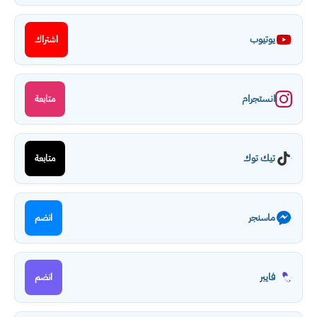
يوتيوب
اشتراك
انستجرام
متابعة
تيك توك
متابعة
ماسنجر
انضم
فايبر
انضم