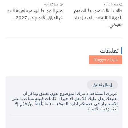
منذ 18 أيام
منذ 22 أيام
طلاب الثالث متوسط التقديم
هام الضوابط الرسمية لقرعة الحج
للدورة الثالثة عشر لمعهد إعداد
في العراق للأعوام من 2027...
مفوضي...
تعليقات
إرسال تعليق
عزيزي المشاهد لا تترك الموضوع بدون تعليق وتذكر ان
تعليقك يدل عليك فلا تقل الا خيرا :: كلمات قليلة تساعدنا على
الاستمرار في خدمتكم ادارة الموقع ... ( مَا يَلْفِظُ مِنْ قَوْلٍ إِلا
لَدَيْهِ رَقِيبٌ عَتِيدٌ )