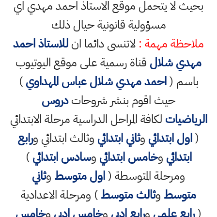
بحيث لا يتحمل موقع الاستاذ احمد مهدي اي
مسؤولية قانونية حيال ذلك
ملاحظة مهمة :
لاتنسى دائما ان
للاستاذ احمد
مهدي شلال
قناة رسمية على موقع اليوتيوب
باسم (
احمد مهدي شلال عباس المهداوي
)
حيث اقوم بنشر شروحات
دروس
الرياضيات
لكافة المراحل الدراسية مرحلة الابتدائي
(
اول ابتدائي
و
ثاني ابتدائي
وثالث ابتدائي و
رابع
ابتدائي
و
خامس ابتدائي
و
سادس ابتدائي
)
ومرحلة المتوسطة (
اول متوسط
و
ثاني
متوسط
و
ثالث متوسط
) ومرحلة الاعدادية
(
رابع علمي
و
رابع ادبي
و
خامس ادبي
و
خامس