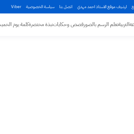
ع
ارشيف موقع الاستاذ احمد مهدي
اتصل بنا
سياسة الخصوصية
Viber
عه
التربية
تعلم الرسم بالصور
قصص وحكايات
نبذة مختصرة
كلمة يوم الخم