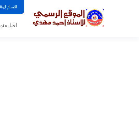
اقسام الموق
اخبار منو