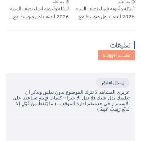
منذ عام
منذ عام
أسئلة وأجوبة فيزياء نصف السنة
أسئلة وأجوبة احياء نصف السنة
2026 للصف اول متوسط مع...
2026 للصف اول متوسط مع...
تعليقات
إرسال تعليق
عزيزي المشاهد لا تترك الموضوع بدون تعليق وتذكر ان
تعليقك يدل عليك فلا تقل الا خيرا :: كلمات قليلة تساعدنا على
الاستمرار في خدمتكم ادارة الموقع ... ( مَا يَلْفِظُ مِنْ قَوْلٍ إِلا
لَدَيْهِ رَقِيبٌ عَتِيدٌ )