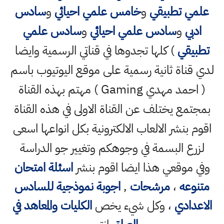
علمي تطبيقي
و
خامس علمي احيائي
و
سادس
ادبي
و
سادس علمي احيائي
و
سادس علمي
تطبيقي
) كلها تجدوها في قناتي الرسمية وايضا
لدي قناة ثانية رسمية على موقع اليوتيوب باسم
( احمد مهدي Gaming ) مهتم بهذه القناة
بمجتمع يختلف عن القناة الاولى في هذه القناة
اقوم بنشر الالعاب الالكترونية بكل انواعها اسعى
لزرع البسمة في وجوهكم وتغيير جو الدراسة
وفي موقعي هذا ايضا اقوم بنشر
اسئلة امتحان
متنوعه
،
مرشحات
,
اجوبة نموذجية للسادس
الاعدادي
، وكل شيء يخص
الكليات والمعاهد في