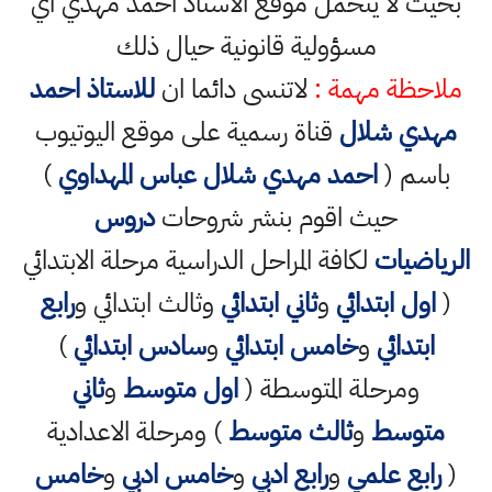
بحيث لا يتحمل موقع الاستاذ احمد مهدي اي
مسؤولية قانونية حيال ذلك
ملاحظة مهمة :
لاتنسى دائما ان
للاستاذ احمد
مهدي شلال
قناة رسمية على موقع اليوتيوب
باسم (
احمد مهدي شلال عباس المهداوي
)
حيث اقوم بنشر شروحات
دروس
الرياضيات
لكافة المراحل الدراسية مرحلة الابتدائي
(
اول ابتدائي
و
ثاني ابتدائي
وثالث ابتدائي و
رابع
ابتدائي
و
خامس ابتدائي
و
سادس ابتدائي
)
ومرحلة المتوسطة (
اول متوسط
و
ثاني
متوسط
و
ثالث متوسط
) ومرحلة الاعدادية
(
رابع علمي
و
رابع ادبي
و
خامس ادبي
و
خامس