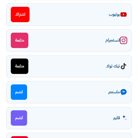
يوتيوب
اشتراك
انستجرام
متابعة
تيك توك
متابعة
ماسنجر
انضم
فايبر
انضم