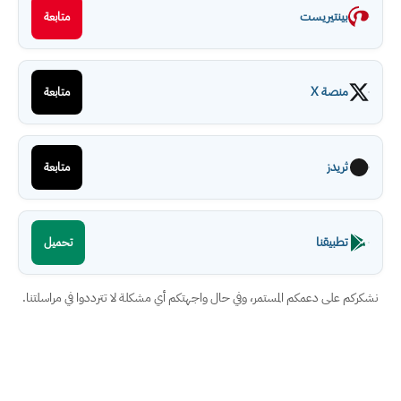
بينتيريست
متابعة
منصة X
متابعة
ثريدز
متابعة
تطبيقنا
تحميل
نشكركم على دعمكم المستمر، وفي حال واجهتكم أي مشكلة لا تترددوا في مراسلتنا.