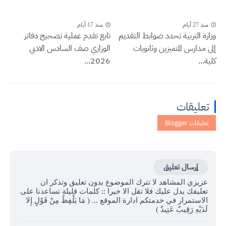
منذ 27 أيام
منذ 17 أيام
وزارة التربية تحدد ضوابط التقديم
تابع تقدم عملية تصحيح دفاتر
إلى مدارس المتميزين وثانويات
الوزاري صف السادس الادبي
كلية...
2026...
تعليقات
إرسال تعليق
عزيزي المشاهد لا تترك الموضوع بدون تعليق وتذكر ان
تعليقك يدل عليك فلا تقل الا خيرا :: كلمات قليلة تساعدنا على
الاستمرار في خدمتكم ادارة الموقع ... ( مَا يَلْفِظُ مِنْ قَوْلٍ إِلا
لَدَيْهِ رَقِيبٌ عَتِيدٌ )