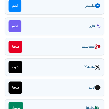
ماسنجر
انضم
فايبر
انضم
بينتيريست
متابعة
منصة X
متابعة
ثريدز
متابعة
تطبيقنا
تحميل