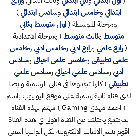
(
اول ابتدائي
و
ثاني ابتدائي
وثالث ابتدائي و
رابع
ابتدائي
و
خامس ابتدائي
و
سادس ابتدائي
)
ومرحلة المتوسطة (
اول متوسط
و
ثاني
متوسط
و
ثالث متوسط
) ومرحلة الاعدادية
(
رابع علمي
و
رابع ادبي
و
خامس ادبي
و
خامس
علمي تطبيقي
و
خامس علمي احيائي
و
سادس
ادبي
و
سادس علمي احيائي
و
سادس علمي
تطبيقي
) كلها تجدوها في قناتي الرسمية وايضا
لدي قناة ثانية رسمية على موقع اليوتيوب باسم
( احمد مهدي Gaming ) مهتم بهذه القناة
بمجتمع يختلف عن القناة الاولى في هذه القناة
اقوم بنشر الالعاب الالكترونية بكل انواعها اسعى