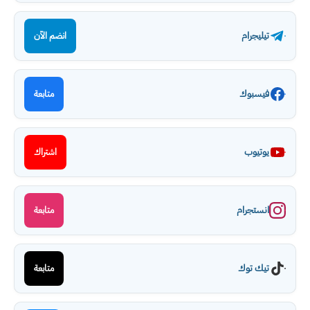
تيليجرام
انضم الآن
فيسبوك
متابعة
يوتيوب
اشتراك
انستجرام
متابعة
تيك توك
متابعة