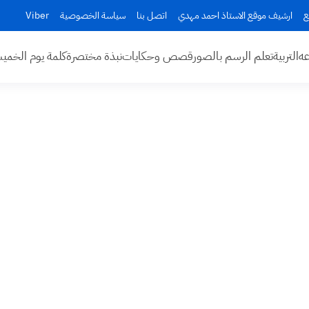
ع
ارشيف موقع الاستاذ احمد مهدي
اتصل بنا
سياسة الخصوصية
Viber
عه
التربية
تعلم الرسم بالصور
قصص وحكايات
نبذة مختصرة
كلمة يوم الخم