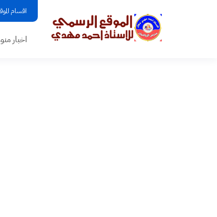
اقسام الموق
اخبار منو