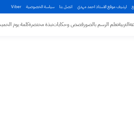
ع
ارشيف موقع الاستاذ احمد مهدي
اتصل بنا
سياسة الخصوصية
Viber
عه
التربية
تعلم الرسم بالصور
قصص وحكايات
نبذة مختصرة
كلمة يوم الخم