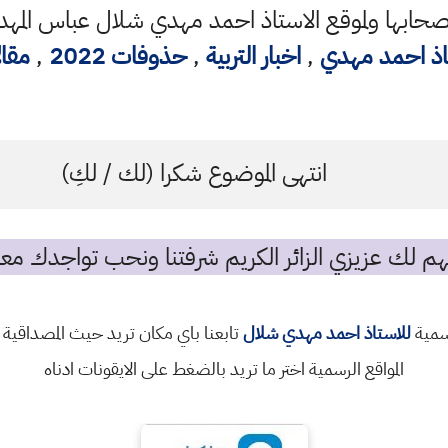
ابها ولموقع الاستاذ احمد مهدي شلال عباس المهدا
اذ احمد مهدي
,
اخبار التربية
,
حذوفات 2022
,
مقا
انتهى الموضوع شكرا (لك / لكِ)
م لك عزيزي الزائر الكريم شرفتنا ونحب تواجدك معن
رسمية
للاستاذ احمد مهدي شلال
تابعنا باي مكان تريد حيث المصداقية 
المواقع الرسمية اختر ما تريد بالضغط على الايقونات ادناه