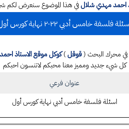
ذ احمد مهدي شلال
في هذا الموضوع سنعرض لكم ش
ئلة فلسفة خامس أدبي ٢٠٢٢ نهاية كورس أول
تب في محرك البحث (
قوقل
)
كوكل
موقع الاستاذ احم
كل شيء جديد ومميز معنا محبكم لاتنسون احبكم
عنوان فرعي
اسئلة فلسفة خامس أدبي نهاية كورس أول