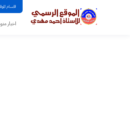
اقسام الموق
اخبار منو