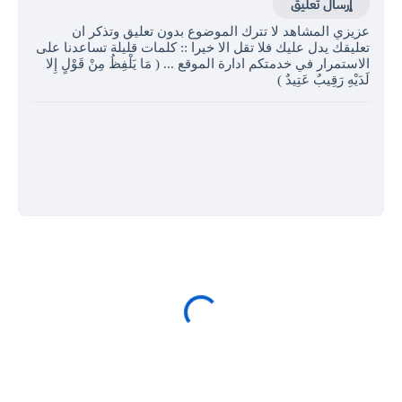
إرسال تعليق
عزيزي المشاهد لا تترك الموضوع بدون تعليق وتذكر ان
تعليقك يدل عليك فلا تقل الا خيرا :: كلمات قليلة تساعدنا على
الاستمرار في خدمتكم ادارة الموقع ... ( مَا يَلْفِظُ مِنْ قَوْلٍ إِلا
لَدَيْهِ رَقِيبٌ عَتِيدٌ )