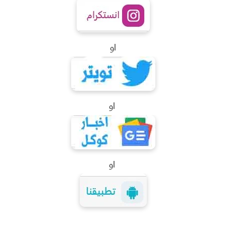
او
او
او