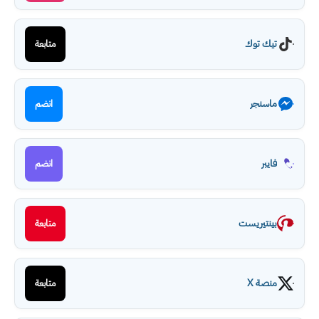
تيك توك
متابعة
ماسنجر
انضم
فايبر
انضم
بينتيريست
متابعة
منصة X
متابعة