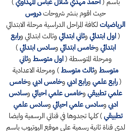
باسم (
احمد مهدي شلال عباس المهداوي
)
حيث اقوم بنشر شروحات
دروس
الرياضيات
لكافة المراحل الدراسية مرحلة الابتدائي
(
اول ابتدائي
و
ثاني ابتدائي
وثالث ابتدائي و
رابع
ابتدائي
و
خامس ابتدائي
و
سادس ابتدائي
)
ومرحلة المتوسطة (
اول متوسط
و
ثاني
متوسط
و
ثالث متوسط
) ومرحلة الاعدادية
(
رابع علمي
و
رابع ادبي
و
خامس ادبي
و
خامس
علمي تطبيقي
و
خامس علمي احيائي
و
سادس
ادبي
و
سادس علمي احيائي
و
سادس علمي
تطبيقي
) كلها تجدوها في قناتي الرسمية وايضا
لدي قناة ثانية رسمية على موقع اليوتيوب باسم