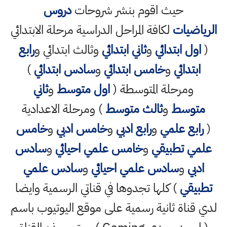
حيث اقوم بنشر شروحات
دروس
الرياضيات
لكافة المراحل الدراسية مرحلة الابتدائي
(
اول ابتدائي
و
ثاني ابتدائي
وثالث ابتدائي و
رابع
ابتدائي
و
خامس ابتدائي
و
سادس ابتدائي
)
ومرحلة المتوسطة (
اول متوسط
و
ثاني
متوسط
و
ثالث متوسط
) ومرحلة الاعدادية
(
رابع علمي
و
رابع ادبي
و
خامس ادبي
و
خامس
علمي تطبيقي
و
خامس علمي احيائي
و
سادس
ادبي
و
سادس علمي احيائي
و
سادس علمي
تطبيقي
) كلها تجدوها في قناتي الرسمية وايضا
لدي قناة ثانية رسمية على موقع اليوتيوب باسم