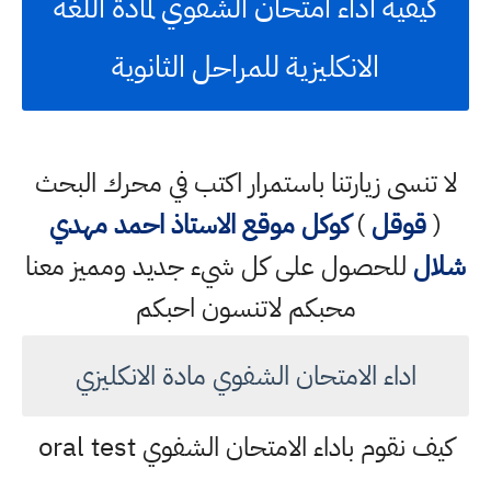
كيفية اداء امتحان الشفوي لمادة اللغة
الانكليزية للمراحل الثانوية
لا تنسى زيارتنا باستمرار اكتب في محرك البحث
(
قوقل
)
كوكل
موقع الاستاذ احمد مهدي
شلال
للحصول على كل شيء جديد ومميز معنا
محبكم لاتنسون احبكم
اداء الامتحان الشفوي مادة الانكليزي
كيف نقوم باداء الامتحان الشفوي oral test