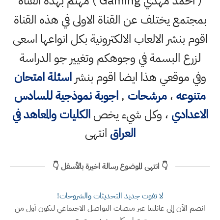
( احمد مهدي Gaming ) مهتم بهذه القناة
بمجتمع يختلف عن القناة الاولى في هذه القناة
اقوم بنشر الالعاب الالكترونية بكل انواعها اسعى
لزرع البسمة في وجوهكم وتغيير جو الدراسة
وفي موقعي هذا ايضا اقوم بنشر
اسئلة امتحان
متنوعه
،
مرشحات
,
اجوبة نموذجية للسادس
الاعدادي
، وكل شيء يخص
الكليات والمعاهد في
العراق
انتهى
👇 انتهى الموضوع رسالة اخيرة بالأسفل 👇
لا تفوت جديد التحديثات والشروحات!
انضم الآن إلى عائلتنا عبر منصات التواصل الاجتماعي لتكون أول من