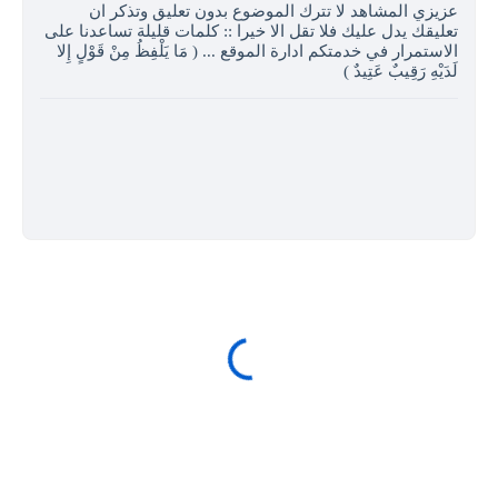
عزيزي المشاهد لا تترك الموضوع بدون تعليق وتذكر ان
تعليقك يدل عليك فلا تقل الا خيرا :: كلمات قليلة تساعدنا على
الاستمرار في خدمتكم ادارة الموقع ... ( مَا يَلْفِظُ مِنْ قَوْلٍ إِلا
لَدَيْهِ رَقِيبٌ عَتِيدٌ )