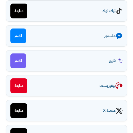
تيك توك
متابعة
ماسنجر
انضم
فايبر
انضم
بينتيريست
متابعة
منصة X
متابعة