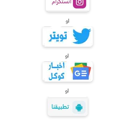
او
او
او