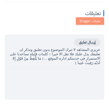
تعليقات
إرسال تعليق
عزيزي المشاهد لا تترك الموضوع بدون تعليق وتذكر ان
تعليقك يدل عليك فلا تقل الا خيرا :: كلمات قليلة تساعدنا على
الاستمرار في خدمتكم ادارة الموقع ... ( مَا يَلْفِظُ مِنْ قَوْلٍ إِلا
لَدَيْهِ رَقِيبٌ عَتِيدٌ )