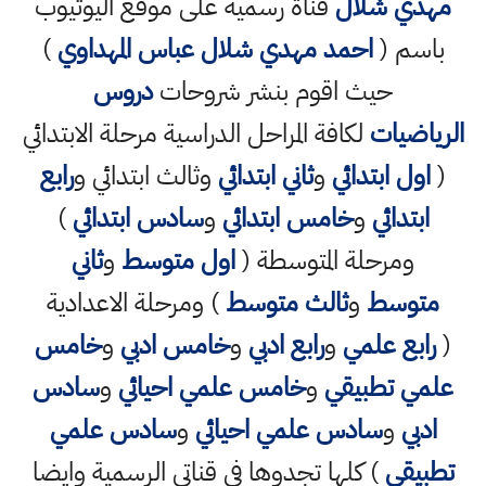
مهدي شلال
قناة رسمية على موقع اليوتيوب
باسم (
احمد مهدي شلال عباس المهداوي
)
حيث اقوم بنشر شروحات
دروس
الرياضيات
لكافة المراحل الدراسية مرحلة الابتدائي
(
اول ابتدائي
و
ثاني ابتدائي
وثالث ابتدائي و
رابع
ابتدائي
و
خامس ابتدائي
و
سادس ابتدائي
)
ومرحلة المتوسطة (
اول متوسط
و
ثاني
متوسط
و
ثالث متوسط
) ومرحلة الاعدادية
(
رابع علمي
و
رابع ادبي
و
خامس ادبي
و
خامس
علمي تطبيقي
و
خامس علمي احيائي
و
سادس
ادبي
و
سادس علمي احيائي
و
سادس علمي
تطبيقي
) كلها تجدوها في قناتي الرسمية وايضا