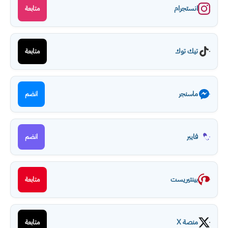
انستجرام
متابعة
تيك توك
متابعة
ماسنجر
انضم
فايبر
انضم
بينتيريست
متابعة
منصة X
متابعة