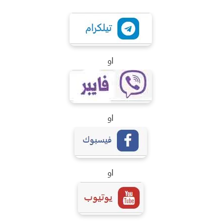
او
او
او