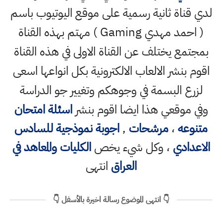
لدي قناة ثانية رسمية على موقع اليوتيوب باسم
( احمد مهدي Gaming ) مهتم بهذه القناة
بمجتمع يختلف عن القناة الاولى في هذه القناة
اقوم بنشر الالعاب الالكترونية بكل انواعها اسعى
لزرع البسمة في وجوهكم وتغيير جو الدراسة
وفي موقعي هذا ايضا اقوم بنشر
اسئلة امتحان
متنوعه
،
مرشحات
,
اجوبة نموذجية للسادس
الاعدادي
، وكل شيء يخص
الكليات والمعاهد في
العراق
انتهى
👇 انتهى الموضوع رسالة اخيرة بالأسفل 👇