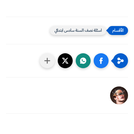
اسئلة نصف السنة سادس ابتدائي