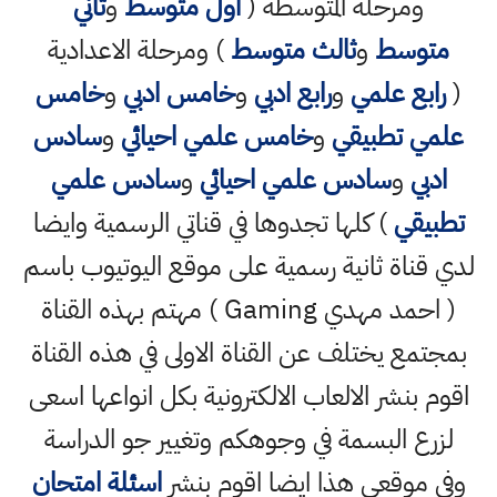
ومرحلة المتوسطة (
اول متوسط
و
ثاني
متوسط
و
ثالث متوسط
) ومرحلة الاعدادية
(
رابع علمي
و
رابع ادبي
و
خامس ادبي
و
خامس
علمي تطبيقي
و
خامس علمي احيائي
و
سادس
ادبي
و
سادس علمي احيائي
و
سادس علمي
تطبيقي
) كلها تجدوها في قناتي الرسمية وايضا
لدي قناة ثانية رسمية على موقع اليوتيوب باسم
( احمد مهدي Gaming ) مهتم بهذه القناة
بمجتمع يختلف عن القناة الاولى في هذه القناة
اقوم بنشر الالعاب الالكترونية بكل انواعها اسعى
لزرع البسمة في وجوهكم وتغيير جو الدراسة
وفي موقعي هذا ايضا اقوم بنشر
اسئلة امتحان