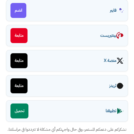
فايبر
انضم
بينتيريست
متابعة
منصة X
متابعة
ثريدز
متابعة
تطبيقنا
تحميل
نشكركم على دعمكم المستمر، وفي حال واجهتكم أي مشكلة لا تترددوا في مراسلتنا.