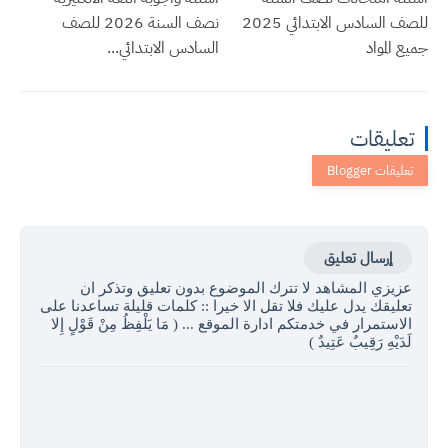
للصف السادس الابتدائي 2025
نصف السنة 2026 للصف
جميع المواد
السادس الابتدائي...
تعليقات
إرسال تعليق
عزيزي المشاهد لا تترك الموضوع بدون تعليق وتذكر ان
تعليقك يدل عليك فلا تقل الا خيرا :: كلمات قليلة تساعدنا على
الاستمرار في خدمتكم ادارة الموقع ... ( مَا يَلْفِظُ مِنْ قَوْلٍ إِلا
لَدَيْهِ رَقِيبٌ عَتِيدٌ )