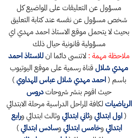
مسؤول عن التعليقات على المواضيع كل
شخص مسؤول عن نفسه عند كتابة التعليق
بحيث لا يتحمل موقع الاستاذ احمد مهدي اي
مسؤولية قانونية حيال ذلك
ملاحظة مهمة :
لاتنسى دائما ان
للاستاذ احمد
مهدي شلال
قناة رسمية على موقع اليوتيوب
باسم (
احمد مهدي شلال عباس المهداوي
)
حيث اقوم بنشر شروحات
دروس
الرياضيات
لكافة المراحل الدراسية مرحلة الابتدائي
(
اول ابتدائي
و
ثاني ابتدائي
وثالث ابتدائي و
رابع
ابتدائي
و
خامس ابتدائي
و
سادس ابتدائي
)