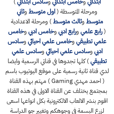
ابتدائي
و
خامس ابتدائي
و
سادس ابتدائي
)
ومرحلة المتوسطة (
اول متوسط
و
ثاني
متوسط
و
ثالث متوسط
) ومرحلة الاعدادية
(
رابع علمي
و
رابع ادبي
و
خامس ادبي
و
خامس
علمي تطبيقي
و
خامس علمي احيائي
و
سادس
ادبي
و
سادس علمي احيائي
و
سادس علمي
تطبيقي
) كلها تجدوها في قناتي الرسمية وايضا
لدي قناة ثانية رسمية على موقع اليوتيوب باسم
( احمد مهدي Gaming ) مهتم بهذه القناة
بمجتمع يختلف عن القناة الاولى في هذه القناة
اقوم بنشر الالعاب الالكترونية بكل انواعها اسعى
لزرع البسمة في وجوهكم وتغيير جو الدراسة