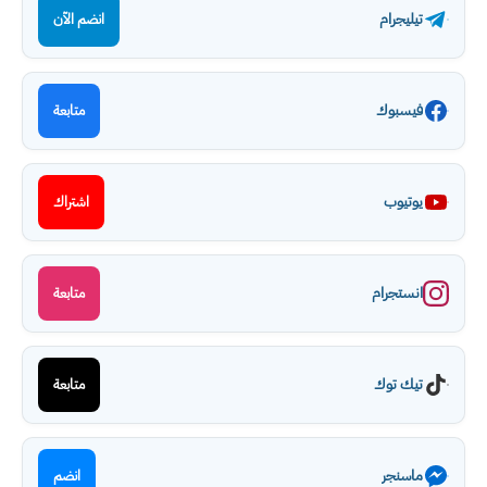
تيليجرام
انضم الآن
فيسبوك
متابعة
يوتيوب
اشتراك
انستجرام
متابعة
تيك توك
متابعة
ماسنجر
انضم