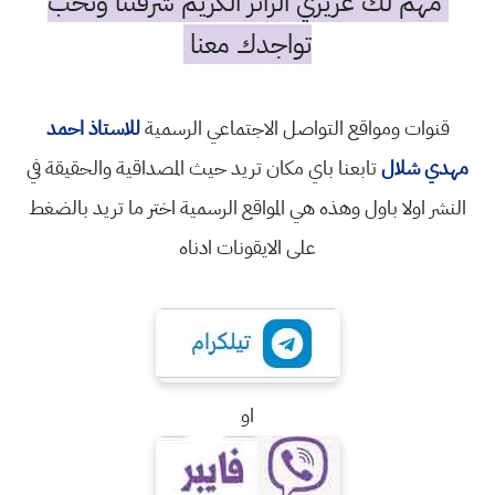
مهم لك عزيزي الزائر الكريم شرفتنا ونحب
تواجدك معنا
قنوات ومواقع التواصل الاجتماعي الرسمية
للاستاذ احمد
مهدي شلال
تابعنا باي مكان تريد حيث المصداقية والحقيقة في
النشر اولا باول وهذه هي المواقع الرسمية اختر ما تريد بالضغط
على الايقونات ادناه
او