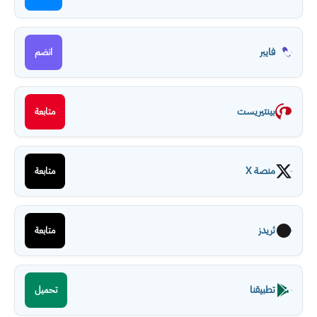
فايبر
انضم
بينتيريست
متابعة
منصة X
متابعة
ثريدز
متابعة
تطبيقنا
تحميل