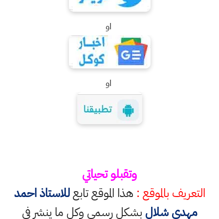
او
او
وتقبلو تحياتي
التعريف بالموقع :
هذا الموقع تابع
للاستاذ احمد
مهدي شلال
بشكل رسمي وكل ما ينشر في