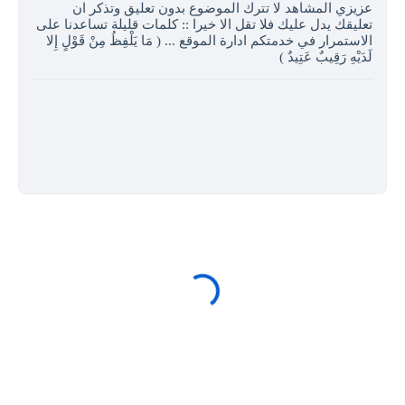
عزيزي المشاهد لا تترك الموضوع بدون تعليق وتذكر ان
تعليقك يدل عليك فلا تقل الا خيرا :: كلمات قليلة تساعدنا على
الاستمرار في خدمتكم ادارة الموقع ... ( مَا يَلْفِظُ مِنْ قَوْلٍ إِلا
لَدَيْهِ رَقِيبٌ عَتِيدٌ )