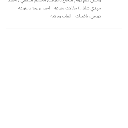
واتمنى لكم دوام النجاح والتوفيق محبكم الدائمي ( احمد
مهدي شلال ) مقالات منوعه - اخبار تربويه ومنوعه -
دروس رياضيات - العاب وترفيه