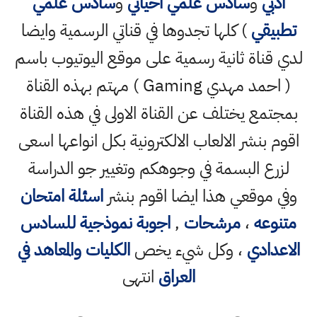
ادبي
و
سادس علمي احيائي
و
سادس علمي
تطبيقي
) كلها تجدوها في قناتي الرسمية وايضا
لدي قناة ثانية رسمية على موقع اليوتيوب باسم
( احمد مهدي Gaming ) مهتم بهذه القناة
بمجتمع يختلف عن القناة الاولى في هذه القناة
اقوم بنشر الالعاب الالكترونية بكل انواعها اسعى
لزرع البسمة في وجوهكم وتغيير جو الدراسة
وفي موقعي هذا ايضا اقوم بنشر
اسئلة امتحان
متنوعه
،
مرشحات
,
اجوبة نموذجية للسادس
الاعدادي
، وكل شيء يخص
الكليات والمعاهد في
العراق
انتهى