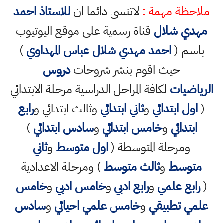
ملاحظة مهمة :
لاتنسى دائما ان
للاستاذ احمد
مهدي شلال
قناة رسمية على موقع اليوتيوب
باسم (
احمد مهدي شلال عباس المهداوي
)
حيث اقوم بنشر شروحات
دروس
الرياضيات
لكافة المراحل الدراسية مرحلة الابتدائي
(
اول ابتدائي
و
ثاني ابتدائي
وثالث ابتدائي و
رابع
ابتدائي
و
خامس ابتدائي
و
سادس ابتدائي
)
ومرحلة المتوسطة (
اول متوسط
و
ثاني
متوسط
و
ثالث متوسط
) ومرحلة الاعدادية
(
رابع علمي
و
رابع ادبي
و
خامس ادبي
و
خامس
علمي تطبيقي
و
خامس علمي احيائي
و
سادس