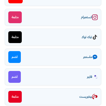
انستجرام
متابعة
تيك توك
متابعة
ماسنجر
انضم
فايبر
انضم
بينتيريست
متابعة