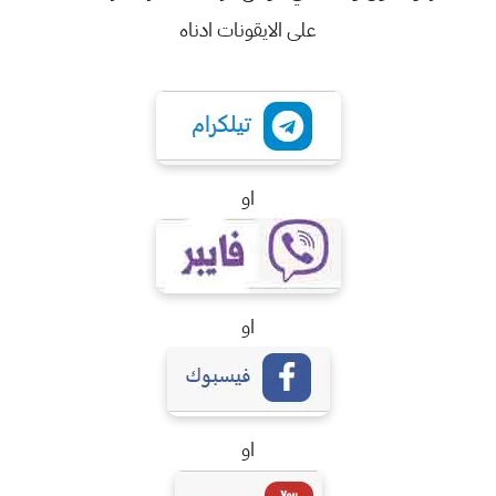
على الايقونات ادناه
او
او
او