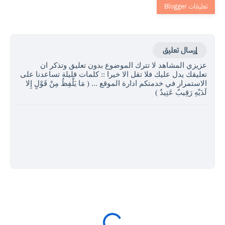
إرسال تعليق
عزيزي المشاهد لا تترك الموضوع بدون تعليق وتذكر ان
تعليقك يدل عليك فلا تقل الا خيرا :: كلمات قليلة تساعدنا على
الاستمرار في خدمتكم ادارة الموقع ... ( مَا يَلْفِظُ مِنْ قَوْلٍ إِلا
لَدَيْهِ رَقِيبٌ عَتِيدٌ )