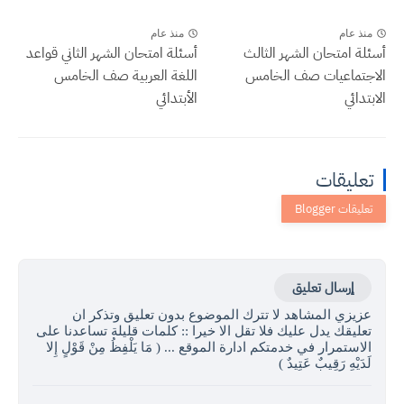
منذ عام
منذ عام
أسئلة امتحان الشهر الثالث
أسئلة امتحان الشهر الثاني قواعد
الاجتماعيات صف الخامس
اللغة العربية صف الخامس
الابتدائي
الأبتدائي
تعليقات
إرسال تعليق
عزيزي المشاهد لا تترك الموضوع بدون تعليق وتذكر ان
تعليقك يدل عليك فلا تقل الا خيرا :: كلمات قليلة تساعدنا على
الاستمرار في خدمتكم ادارة الموقع ... ( مَا يَلْفِظُ مِنْ قَوْلٍ إِلا
لَدَيْهِ رَقِيبٌ عَتِيدٌ )