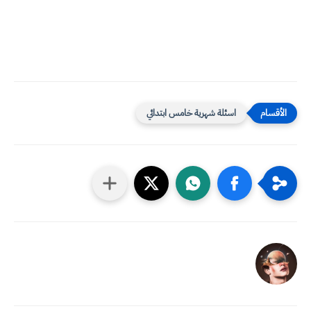
اسئلة شهرية خامس ابتدائي