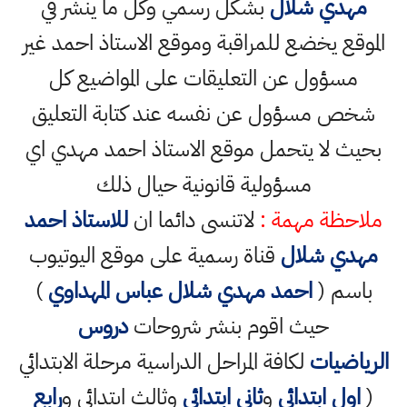
مهدي شلال
بشكل رسمي وكل ما ينشر في
الموقع يخضع للمراقبة وموقع الاستاذ احمد غير
مسؤول عن التعليقات على المواضيع كل
شخص مسؤول عن نفسه عند كتابة التعليق
بحيث لا يتحمل موقع الاستاذ احمد مهدي اي
مسؤولية قانونية حيال ذلك
ملاحظة مهمة :
لاتنسى دائما ان
للاستاذ احمد
مهدي شلال
قناة رسمية على موقع اليوتيوب
باسم (
احمد مهدي شلال عباس المهداوي
)
حيث اقوم بنشر شروحات
دروس
الرياضيات
لكافة المراحل الدراسية مرحلة الابتدائي
(
اول ابتدائي
و
ثاني ابتدائي
وثالث ابتدائي و
رابع