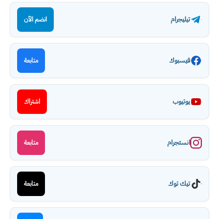
تيليجرام
انضم الآن
فيسبوك
متابعة
يوتيوب
اشتراك
انستجرام
متابعة
تيك توك
متابعة