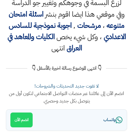
لزرع البسمة في وجوهكم وتغيير جو الدراسة
وفي موقعي هذا ايضا اقوم بنشر
اسئلة امتحان
متنوعه
،
مرشحات
,
اجوبة نموذجية للسادس
الاعدادي
، وكل شيء يخص
الكليات والمعاهد في
العراق
انتهى
👇 انتهى الموضوع رسالة اخيرة بالأسفل 👇
لا تفوت جديد التحديثات والشروحات!
انضم الآن إلى عائلتنا عبر منصات التواصل الاجتماعي لتكون أول من
يتوصل بكل جديد وحصري.
واتساب
انضم الآن