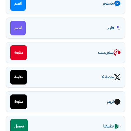
ماسنجر
انضم
فايبر
انضم
بينتيريست
متابعة
منصة X
متابعة
ثريدز
متابعة
تطبيقنا
تحميل