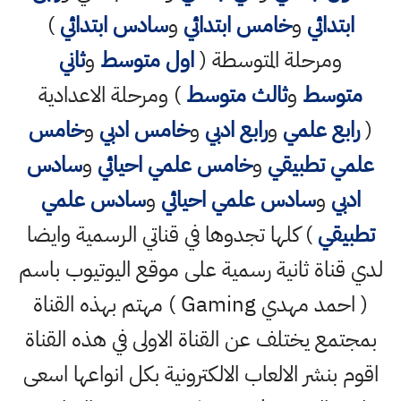
ابتدائي
و
خامس ابتدائي
و
سادس ابتدائي
)
ومرحلة المتوسطة (
اول متوسط
و
ثاني
متوسط
و
ثالث متوسط
) ومرحلة الاعدادية
(
رابع علمي
و
رابع ادبي
و
خامس ادبي
و
خامس
علمي تطبيقي
و
خامس علمي احيائي
و
سادس
ادبي
و
سادس علمي احيائي
و
سادس علمي
تطبيقي
) كلها تجدوها في قناتي الرسمية وايضا
لدي قناة ثانية رسمية على موقع اليوتيوب باسم
( احمد مهدي Gaming ) مهتم بهذه القناة
بمجتمع يختلف عن القناة الاولى في هذه القناة
اقوم بنشر الالعاب الالكترونية بكل انواعها اسعى