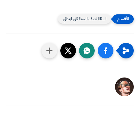
اسئلة نصف السنة ثاني ابتدائي