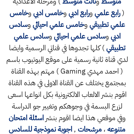
متوسط
و
ثالث متوسط
) ومرحلة الاعدادية
(
رابع علمي
و
رابع ادبي
و
خامس ادبي
و
خامس
علمي تطبيقي
و
خامس علمي احيائي
و
سادس
ادبي
و
سادس علمي احيائي
و
سادس علمي
تطبيقي
) كلها تجدوها في قناتي الرسمية وايضا
لدي قناة ثانية رسمية على موقع اليوتيوب باسم
( احمد مهدي Gaming ) مهتم بهذه القناة
بمجتمع يختلف عن القناة الاولى في هذه القناة
اقوم بنشر الالعاب الالكترونية بكل انواعها اسعى
لزرع البسمة في وجوهكم وتغيير جو الدراسة
وفي موقعي هذا ايضا اقوم بنشر
اسئلة امتحان
متنوعه
،
مرشحات
,
اجوبة نموذجية للسادس