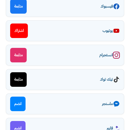
فيسبوك
متابعة
يوتيوب
اشتراك
انستجرام
متابعة
تيك توك
متابعة
ماسنجر
انضم
فايبر
انضم