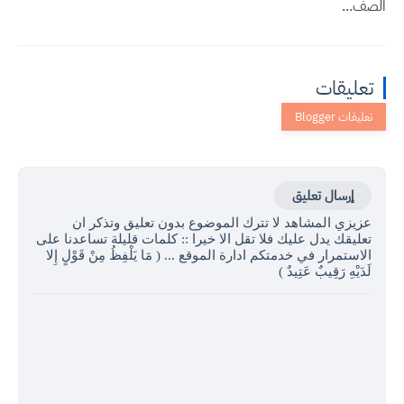
الصف...
تعليقات
إرسال تعليق
عزيزي المشاهد لا تترك الموضوع بدون تعليق وتذكر ان
تعليقك يدل عليك فلا تقل الا خيرا :: كلمات قليلة تساعدنا على
الاستمرار في خدمتكم ادارة الموقع ... ( مَا يَلْفِظُ مِنْ قَوْلٍ إِلا
لَدَيْهِ رَقِيبٌ عَتِيدٌ )