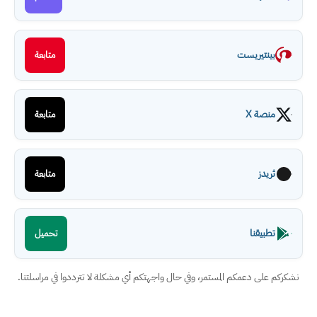
بينتيريست
متابعة
منصة X
متابعة
ثريدز
متابعة
تطبيقنا
تحميل
نشكركم على دعمكم المستمر، وفي حال واجهتكم أي مشكلة لا تترددوا في مراسلتنا.