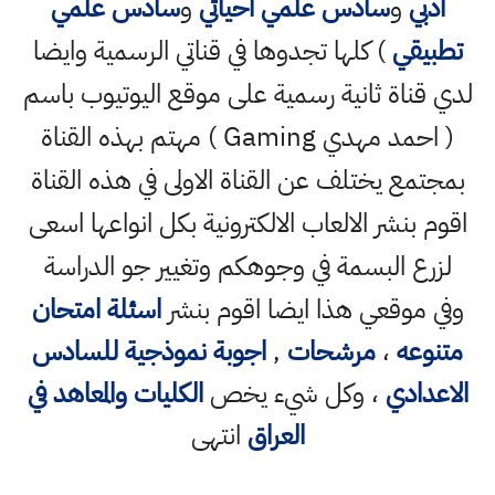
ادبي
و
سادس علمي احيائي
و
سادس علمي
تطبيقي
) كلها تجدوها في قناتي الرسمية وايضا
لدي قناة ثانية رسمية على موقع اليوتيوب باسم
( احمد مهدي Gaming ) مهتم بهذه القناة
بمجتمع يختلف عن القناة الاولى في هذه القناة
اقوم بنشر الالعاب الالكترونية بكل انواعها اسعى
لزرع البسمة في وجوهكم وتغيير جو الدراسة
وفي موقعي هذا ايضا اقوم بنشر
اسئلة امتحان
متنوعه
،
مرشحات
,
اجوبة نموذجية للسادس
الاعدادي
، وكل شيء يخص
الكليات والمعاهد في
العراق
انتهى