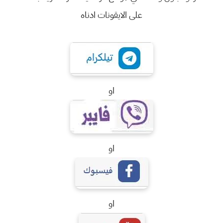
على الايقونات ادناه
او
او
او