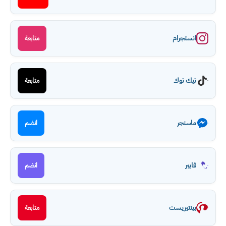
انستجرام
متابعة
تيك توك
متابعة
ماسنجر
انضم
فايبر
انضم
بينتيريست
متابعة