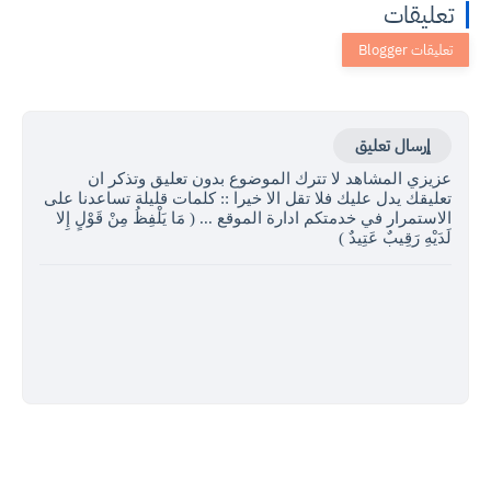
تعليقات
إرسال تعليق
عزيزي المشاهد لا تترك الموضوع بدون تعليق وتذكر ان
تعليقك يدل عليك فلا تقل الا خيرا :: كلمات قليلة تساعدنا على
الاستمرار في خدمتكم ادارة الموقع ... ( مَا يَلْفِظُ مِنْ قَوْلٍ إِلا
لَدَيْهِ رَقِيبٌ عَتِيدٌ )