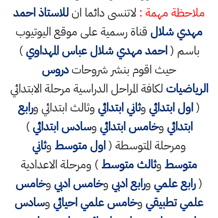
ملاحظة مهمة :
لاتنسى دائما ان
للاستاذ احمد
مهدي شلال
قناة رسمية على موقع اليوتيوب
باسم (
احمد مهدي شلال عباس المهداوي
)
حيث اقوم بنشر شروحات
دروس
الرياضيات
لكافة المراحل الدراسية مرحلة الابتدائي
(
اول ابتدائي
و
ثاني ابتدائي
وثالث ابتدائي و
رابع
ابتدائي
و
خامس ابتدائي
و
سادس ابتدائي
)
ومرحلة المتوسطة (
اول متوسط
و
ثاني
متوسط
و
ثالث متوسط
) ومرحلة الاعدادية
(
رابع علمي
و
رابع ادبي
و
خامس ادبي
و
خامس
علمي تطبيقي
و
خامس علمي احيائي
و
سادس