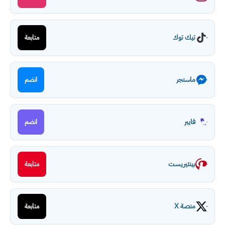
تيك توك
متابعة
ماسنجر
انضم
فايبر
انضم
بينتيريست
متابعة
منصة X
متابعة