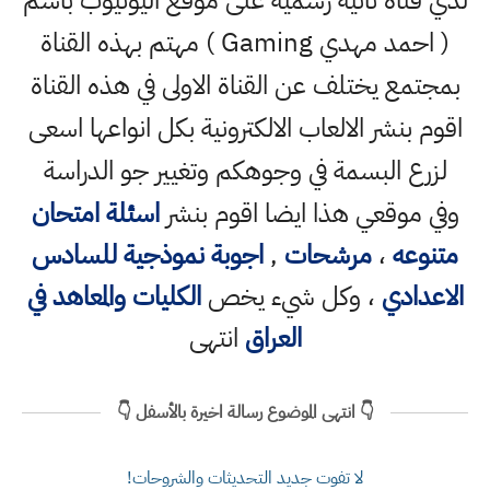
لدي قناة ثانية رسمية على موقع اليوتيوب باسم
( احمد مهدي Gaming ) مهتم بهذه القناة
بمجتمع يختلف عن القناة الاولى في هذه القناة
اقوم بنشر الالعاب الالكترونية بكل انواعها اسعى
لزرع البسمة في وجوهكم وتغيير جو الدراسة
وفي موقعي هذا ايضا اقوم بنشر
اسئلة امتحان
متنوعه
،
مرشحات
,
اجوبة نموذجية للسادس
الاعدادي
، وكل شيء يخص
الكليات والمعاهد في
العراق
انتهى
👇 انتهى الموضوع رسالة اخيرة بالأسفل 👇
لا تفوت جديد التحديثات والشروحات!