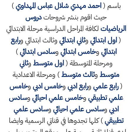
باسم (
احمد مهدي شلال عباس المهداوي
)
حيث اقوم بنشر شروحات
دروس
الرياضيات
لكافة المراحل الدراسية مرحلة الابتدائي
(
اول ابتدائي
و
ثاني ابتدائي
وثالث ابتدائي و
رابع
ابتدائي
و
خامس ابتدائي
و
سادس ابتدائي
)
ومرحلة المتوسطة (
اول متوسط
و
ثاني
متوسط
و
ثالث متوسط
) ومرحلة الاعدادية
(
رابع علمي
و
رابع ادبي
و
خامس ادبي
و
خامس
علمي تطبيقي
و
خامس علمي احيائي
و
سادس
ادبي
و
سادس علمي احيائي
و
سادس علمي
تطبيقي
) كلها تجدوها في قناتي الرسمية وايضا