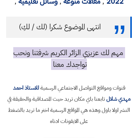
2022
,
مقالات منوعه
,
وسائل تعليمية
,
انتهى الموضوع شكرا (لك / لكِ)
مهم لك عزيزي الزائر الكريم شرفتنا ونحب
تواجدك معنا
قنوات ومواقع التواصل الاجتماعي الرسمية
للاستاذ احمد
مهدي شلال
تابعنا باي مكان تريد حيث المصداقية والحقيقة في
النشر اولا باول وهذه هي المواقع الرسمية اختر ما تريد بالضغط
على الايقونات ادناه