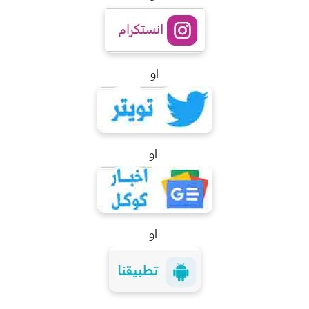
او
او
او