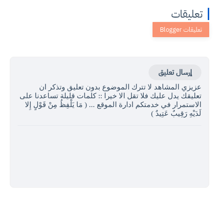
تعليقات
إرسال تعليق
عزيزي المشاهد لا تترك الموضوع بدون تعليق وتذكر ان
تعليقك يدل عليك فلا تقل الا خيرا :: كلمات قليلة تساعدنا على
الاستمرار في خدمتكم ادارة الموقع ... ( مَا يَلْفِظُ مِنْ قَوْلٍ إِلا
لَدَيْهِ رَقِيبٌ عَتِيدٌ )