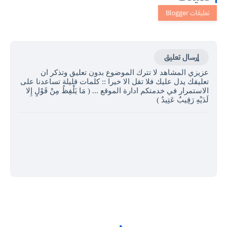
إرسال تعليق
عزيزي المشاهد لا تترك الموضوع بدون تعليق وتذكر ان
تعليقك يدل عليك فلا تقل الا خيرا :: كلمات قليلة تساعدنا على
الاستمرار في خدمتكم ادارة الموقع ... ( مَا يَلْفِظُ مِنْ قَوْلٍ إِلا
لَدَيْهِ رَقِيبٌ عَتِيدٌ )