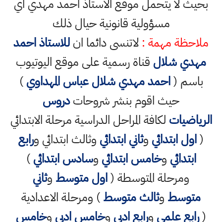
بحيث لا يتحمل موقع الاستاذ احمد مهدي اي
مسؤولية قانونية حيال ذلك
ملاحظة مهمة :
لاتنسى دائما ان
للاستاذ احمد
مهدي شلال
قناة رسمية على موقع اليوتيوب
باسم (
احمد مهدي شلال عباس المهداوي
)
حيث اقوم بنشر شروحات
دروس
الرياضيات
لكافة المراحل الدراسية مرحلة الابتدائي
(
اول ابتدائي
و
ثاني ابتدائي
وثالث ابتدائي و
رابع
ابتدائي
و
خامس ابتدائي
و
سادس ابتدائي
)
ومرحلة المتوسطة (
اول متوسط
و
ثاني
متوسط
و
ثالث متوسط
) ومرحلة الاعدادية
(
رابع علمي
و
رابع ادبي
و
خامس ادبي
و
خامس