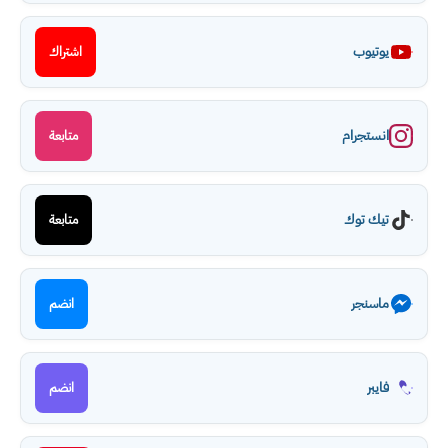
يوتيوب
اشتراك
انستجرام
متابعة
تيك توك
متابعة
ماسنجر
انضم
فايبر
انضم