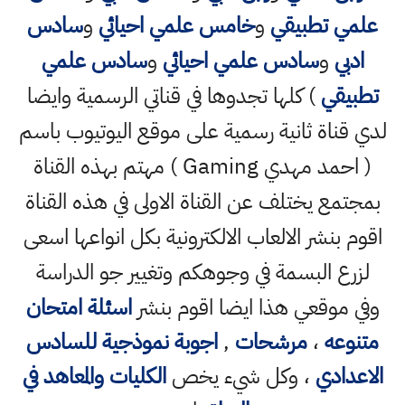
علمي تطبيقي
و
خامس علمي احيائي
و
سادس
ادبي
و
سادس علمي احيائي
و
سادس علمي
تطبيقي
) كلها تجدوها في قناتي الرسمية وايضا
لدي قناة ثانية رسمية على موقع اليوتيوب باسم
( احمد مهدي Gaming ) مهتم بهذه القناة
بمجتمع يختلف عن القناة الاولى في هذه القناة
اقوم بنشر الالعاب الالكترونية بكل انواعها اسعى
لزرع البسمة في وجوهكم وتغيير جو الدراسة
وفي موقعي هذا ايضا اقوم بنشر
اسئلة امتحان
متنوعه
،
مرشحات
,
اجوبة نموذجية للسادس
الاعدادي
، وكل شيء يخص
الكليات والمعاهد في