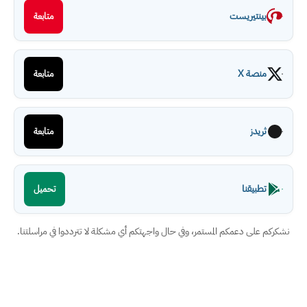
بينتيريست
متابعة
منصة X
متابعة
ثريدز
متابعة
تطبيقنا
تحميل
نشكركم على دعمكم المستمر، وفي حال واجهتكم أي مشكلة لا تترددوا في مراسلتنا.