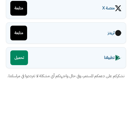
منصة X
متابعة
ثريدز
متابعة
تطبيقنا
تحميل
نشكركم على دعمكم المستمر، وفي حال واجهتكم أي مشكلة لا تترددوا في مراسلتنا.