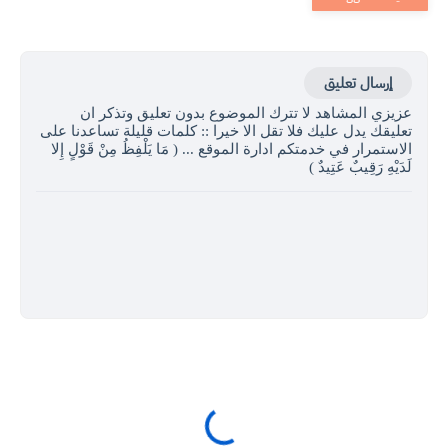
إرسال تعليق
عزيزي المشاهد لا تترك الموضوع بدون تعليق وتذكر ان
تعليقك يدل عليك فلا تقل الا خيرا :: كلمات قليلة تساعدنا على
الاستمرار في خدمتكم ادارة الموقع ... ( مَا يَلْفِظُ مِنْ قَوْلٍ إِلا
لَدَيْهِ رَقِيبٌ عَتِيدٌ )