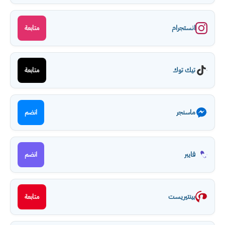
انستجرام
متابعة
تيك توك
متابعة
ماسنجر
انضم
فايبر
انضم
بينتيريست
متابعة