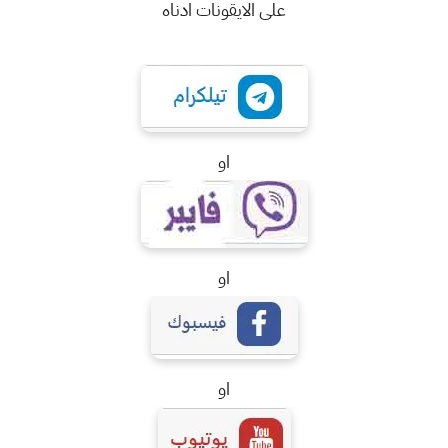
على الايقونات ادناه
او
او
او