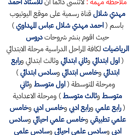
ملاحظة مهمة :
لاتنسى دائما ان
للاستاذ احمد
مهدي شلال
قناة رسمية على موقع اليوتيوب
باسم (
احمد مهدي شلال عباس المهداوي
)
حيث اقوم بنشر شروحات
دروس
الرياضيات
لكافة المراحل الدراسية مرحلة الابتدائي
(
اول ابتدائي
و
ثاني ابتدائي
وثالث ابتدائي و
رابع
ابتدائي
و
خامس ابتدائي
و
سادس ابتدائي
)
ومرحلة المتوسطة (
اول متوسط
و
ثاني
متوسط
و
ثالث متوسط
) ومرحلة الاعدادية
(
رابع علمي
و
رابع ادبي
و
خامس ادبي
و
خامس
علمي تطبيقي
و
خامس علمي احيائي
و
سادس
ادبي
و
سادس علمي احيائي
و
سادس علمي