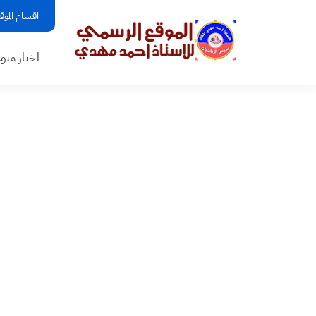
اقسام الموق
اخبار منو