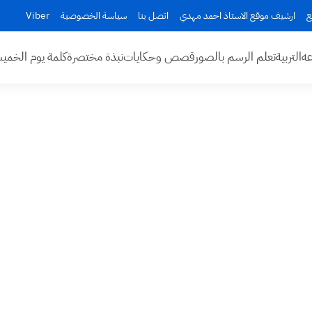
ع
ارشيف موقع الاستاذ احمد مهدي
اتصل بنا
سياسة الخصوصية
Viber
عه
التربية
تعلم الرسم بالصور
قصص وحكايات
نبذة مختصرة
كلمة يوم الخم