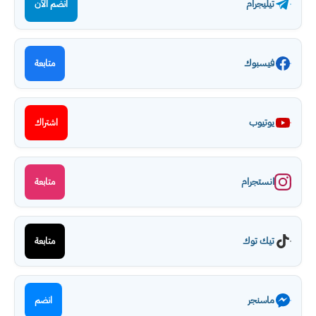
تيليجرام
انضم الآن
فيسبوك
متابعة
يوتيوب
اشتراك
انستجرام
متابعة
تيك توك
متابعة
ماسنجر
انضم