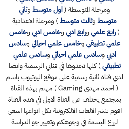
ومرحلة المتوسطة (
اول متوسط
و
ثاني
متوسط
و
ثالث متوسط
) ومرحلة الاعدادية
(
رابع علمي
و
رابع ادبي
و
خامس ادبي
و
خامس
علمي تطبيقي
و
خامس علمي احيائي
و
سادس
ادبي
و
سادس علمي احيائي
و
سادس علمي
تطبيقي
) كلها تجدوها في قناتي الرسمية وايضا
لدي قناة ثانية رسمية على موقع اليوتيوب باسم
( احمد مهدي Gaming ) مهتم بهذه القناة
بمجتمع يختلف عن القناة الاولى في هذه القناة
اقوم بنشر الالعاب الالكترونية بكل انواعها اسعى
لزرع البسمة في وجوهكم وتغيير جو الدراسة