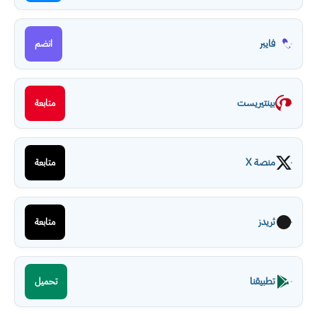
فايبر
انضم
بينتيريست
متابعة
منصة X
متابعة
ثريدز
متابعة
تطبيقنا
تحميل