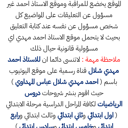
الموقع يخضع للمراقبة وموقع الاستاذ احمد غير
مسؤول عن التعليقات على المواضيع كل
شخص مسؤول عن نفسه عند كتابة التعليق
بحيث لا يتحمل موقع الاستاذ احمد مهدي اي
مسؤولية قانونية حيال ذلك
ملاحظة مهمة :
لاتنسى دائما ان
للاستاذ احمد
مهدي شلال
قناة رسمية على موقع اليوتيوب
باسم (
احمد مهدي شلال عباس المهداوي
)
حيث اقوم بنشر شروحات
دروس
الرياضيات
لكافة المراحل الدراسية مرحلة الابتدائي
(
اول ابتدائي
و
ثاني ابتدائي
وثالث ابتدائي و
رابع
ابتدائي
و
خامس ابتدائي
و
سادس ابتدائي
)