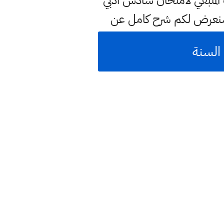
متبقي لامتحان سادس ادبي
سنعرض لكم شرح كامل عن