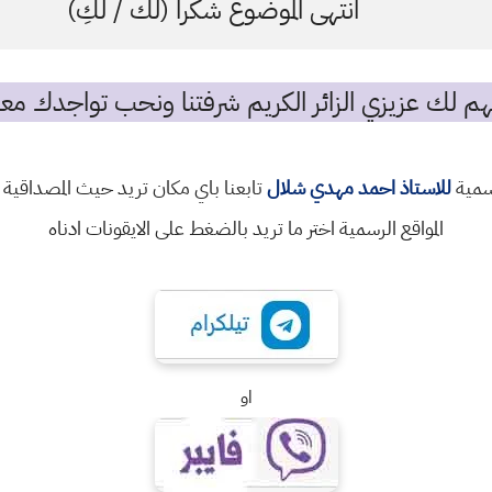
انتهى الموضوع شكرا (لك / لكِ)
م لك عزيزي الزائر الكريم شرفتنا ونحب تواجدك معن
رسمية
للاستاذ احمد مهدي شلال
تابعنا باي مكان تريد حيث المصداقية 
المواقع الرسمية اختر ما تريد بالضغط على الايقونات ادناه
او