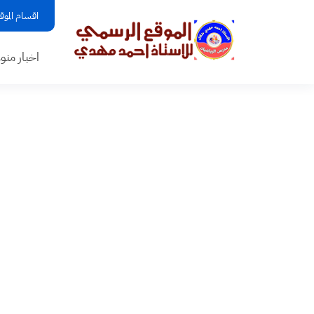
اقسام الموق
اخبار منو