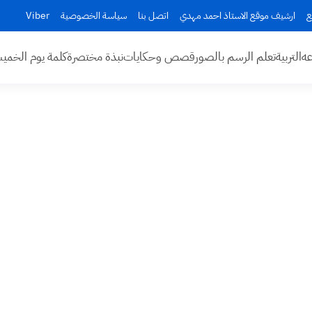
ع
ارشيف موقع الاستاذ احمد مهدي
اتصل بنا
سياسة الخصوصية
Viber
عه
التربية
تعلم الرسم بالصور
قصص وحكايات
نبذة مختصرة
كلمة يوم الخم