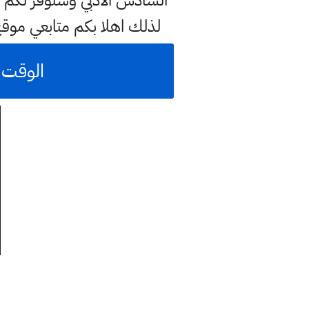
السادس الادبي وسنوفر لكم
لذلك اهلا بكم متابعي موق
الوقت الم