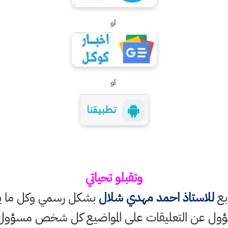
او
او
وتقبلو تحياتي
ابع
للاستاذ احمد مهدي شلال
بشكل رسمي وكل ما ينش
ؤول عن التعليقات على المواضيع كل شخص مسؤول ع