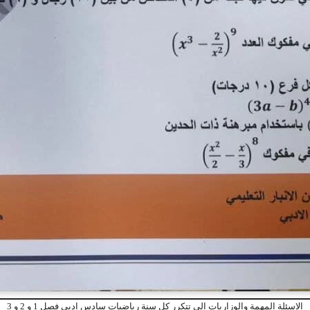
الاسئلة المهمة والوزاريات الي تتكرر كل سنة رياضيات سادس ادبي فصل 1 و 2 و 3