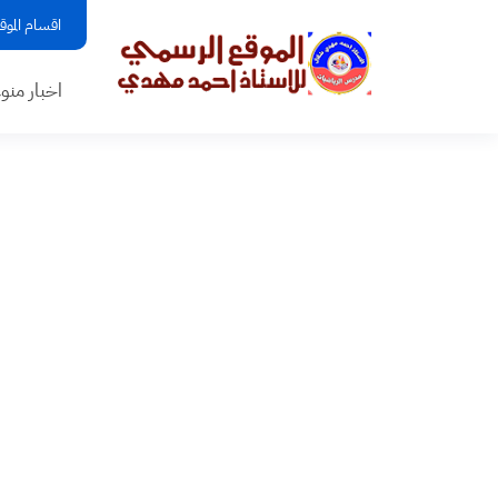
اقسام الموق
اخبار منو