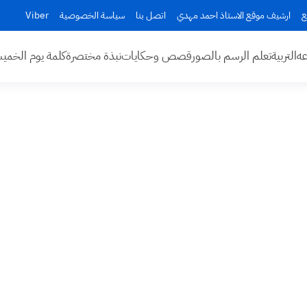
ع
ارشيف موقع الاستاذ احمد مهدي
اتصل بنا
سياسة الخصوصية
Viber
عه
التربية
تعلم الرسم بالصور
قصص وحكايات
نبذة مختصرة
كلمة يوم الخم