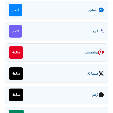
ماسنجر
انضم
فايبر
انضم
بينتيريست
متابعة
منصة X
متابعة
ثريدز
متابعة