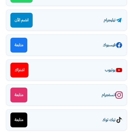
تيليجرام
انضم الآن
فيسبوك
متابعة
يوتيوب
اشتراك
انستجرام
متابعة
تيك توك
متابعة