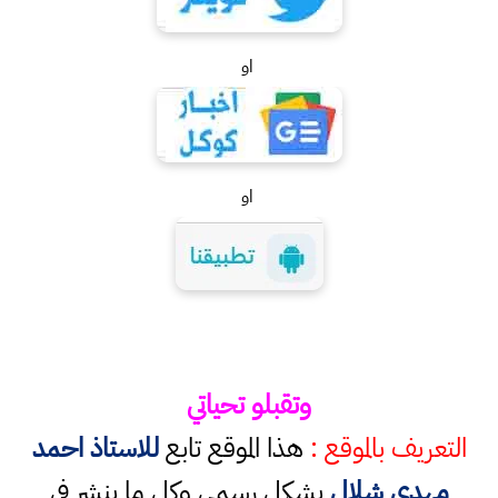
او
او
وتقبلو تحياتي
التعريف بالموقع :
هذا الموقع تابع
للاستاذ احمد
مهدي شلال
بشكل رسمي وكل ما ينشر في