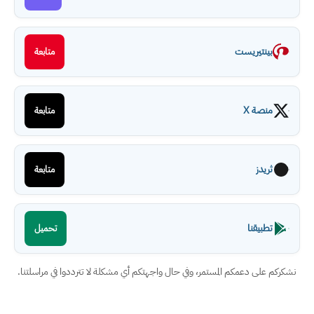
بينتيريست
متابعة
منصة X
متابعة
ثريدز
متابعة
تطبيقنا
تحميل
نشكركم على دعمكم المستمر، وفي حال واجهتكم أي مشكلة لا تترددوا في مراسلتنا.