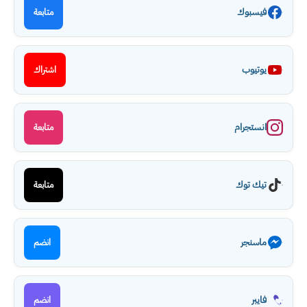
فيسبوك
متابعة
يوتيوب
اشتراك
انستجرام
متابعة
تيك توك
متابعة
ماسنجر
انضم
فايبر
انضم