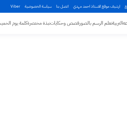
ع
ارشيف موقع الاستاذ احمد مهدي
اتصل بنا
سياسة الخصوصية
Viber
عه
التربية
تعلم الرسم بالصور
قصص وحكايات
نبذة مختصرة
كلمة يوم الخم