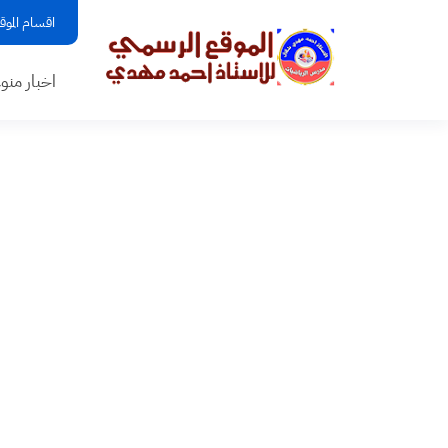
اقسام الموق
اخبار منو