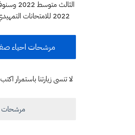
الثالث 
2022 للامتحانات التمهيدي الخارجي لذلك اهلا بكم متابعي موقع وقناة
مرشحات احياء صف الثالث متوسط 2022 للا
لا تنسى زيارتنا باستمرار اك
مرشحات احياء 