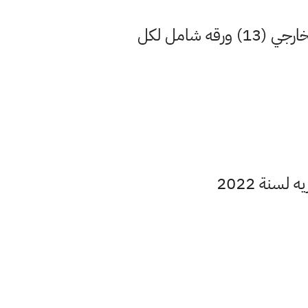
مرشحات احياء صف الثالث متوسط لعام 2021 - 2022 للامتحانات التمهيدي الخارجي (13) ورقه شامل لكل