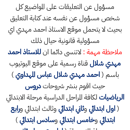
مسؤول عن التعليقات على المواضيع كل
شخص مسؤول عن نفسه عند كتابة التعليق
بحيث لا يتحمل موقع الاستاذ احمد مهدي اي
مسؤولية قانونية حيال ذلك
ملاحظة مهمة :
لاتنسى دائما ان
للاستاذ احمد
مهدي شلال
قناة رسمية على موقع اليوتيوب
باسم (
احمد مهدي شلال عباس المهداوي
)
حيث اقوم بنشر شروحات
دروس
الرياضيات
لكافة المراحل الدراسية مرحلة الابتدائي
(
اول ابتدائي
و
ثاني ابتدائي
وثالث ابتدائي و
رابع
ابتدائي
و
خامس ابتدائي
و
سادس ابتدائي
)