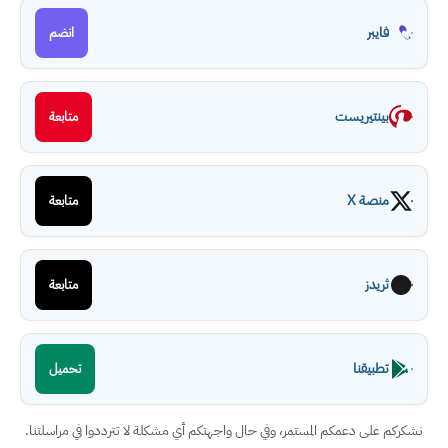
فايبر
انضم
بينتيريست
متابعة
منصة X
متابعة
ثريدز
متابعة
تطبيقنا
تحميل
نشكركم على دعمكم المستمر، وفي حال واجهتكم أي مشكلة لا تترددوا في مراسلتنا.