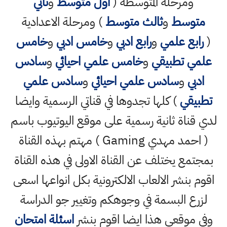
ومرحلة المتوسطة (
اول متوسط
و
ثاني
متوسط
و
ثالث متوسط
) ومرحلة الاعدادية
(
رابع علمي
و
رابع ادبي
و
خامس ادبي
و
خامس
علمي تطبيقي
و
خامس علمي احيائي
و
سادس
ادبي
و
سادس علمي احيائي
و
سادس علمي
تطبيقي
) كلها تجدوها في قناتي الرسمية وايضا
لدي قناة ثانية رسمية على موقع اليوتيوب باسم
( احمد مهدي Gaming ) مهتم بهذه القناة
بمجتمع يختلف عن القناة الاولى في هذه القناة
اقوم بنشر الالعاب الالكترونية بكل انواعها اسعى
لزرع البسمة في وجوهكم وتغيير جو الدراسة
وفي موقعي هذا ايضا اقوم بنشر
اسئلة امتحان