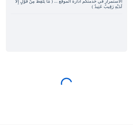
الاستمرار في خدمتكم ادارة الموقع ... ( مَا يَلْفِظُ مِنْ قَوْلٍ إِلا
لَدَيْهِ رَقِيبٌ عَتِيدٌ )