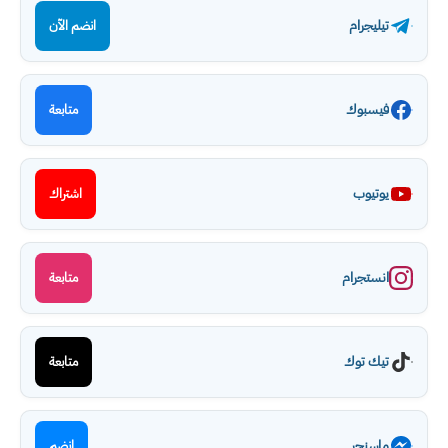
تيليجرام
انضم الآن
فيسبوك
متابعة
يوتيوب
اشتراك
انستجرام
متابعة
تيك توك
متابعة
ماسنجر
انضم