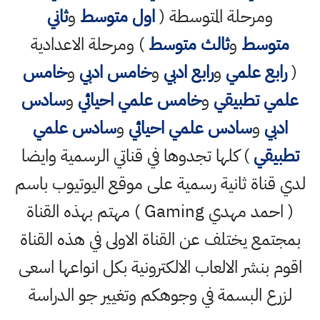
ومرحلة المتوسطة (
اول متوسط
و
ثاني
متوسط
و
ثالث متوسط
) ومرحلة الاعدادية
(
رابع علمي
و
رابع ادبي
و
خامس ادبي
و
خامس
علمي تطبيقي
و
خامس علمي احيائي
و
سادس
ادبي
و
سادس علمي احيائي
و
سادس علمي
تطبيقي
) كلها تجدوها في قناتي الرسمية وايضا
لدي قناة ثانية رسمية على موقع اليوتيوب باسم
( احمد مهدي Gaming ) مهتم بهذه القناة
بمجتمع يختلف عن القناة الاولى في هذه القناة
اقوم بنشر الالعاب الالكترونية بكل انواعها اسعى
لزرع البسمة في وجوهكم وتغيير جو الدراسة