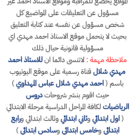
الموقع يخضع للمراقبة وموقع الاستاذ احمد غير
مسؤول عن التعليقات على المواضيع كل
شخص مسؤول عن نفسه عند كتابة التعليق
بحيث لا يتحمل موقع الاستاذ احمد مهدي اي
مسؤولية قانونية حيال ذلك
ملاحظة مهمة :
لاتنسى دائما ان
للاستاذ احمد
مهدي شلال
قناة رسمية على موقع اليوتيوب
باسم (
احمد مهدي شلال عباس المهداوي
)
حيث اقوم بنشر شروحات
دروس
الرياضيات
لكافة المراحل الدراسية مرحلة الابتدائي
(
اول ابتدائي
و
ثاني ابتدائي
وثالث ابتدائي و
رابع
ابتدائي
و
خامس ابتدائي
و
سادس ابتدائي
)