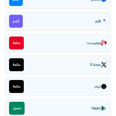
فايبر
انضم
بينتيريست
متابعة
منصة X
متابعة
ثريدز
متابعة
تطبيقنا
تحميل