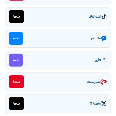
تيك توك
متابعة
ماسنجر
انضم
فايبر
انضم
بينتيريست
متابعة
منصة X
متابعة