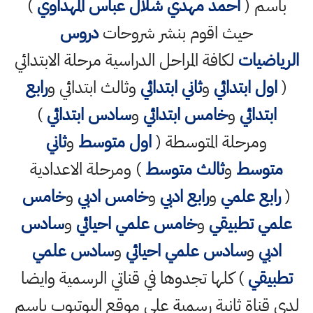
باسم (
احمد مهدي شلال عباس المهداوي
)
حيث اقوم بنشر شروحات
دروس
الرياضيات
لكافة المراحل الدراسية مرحلة الابتدائي
(
اول ابتدائي
و
ثاني ابتدائي
وثالث ابتدائي و
رابع
ابتدائي
و
خامس ابتدائي
و
سادس ابتدائي
)
ومرحلة المتوسطة (
اول متوسط
و
ثاني
متوسط
و
ثالث متوسط
) ومرحلة الاعدادية
(
رابع علمي
و
رابع ادبي
و
خامس ادبي
و
خامس
علمي تطبيقي
و
خامس علمي احيائي
و
سادس
ادبي
و
سادس علمي احيائي
و
سادس علمي
تطبيقي
) كلها تجدوها في قناتي الرسمية وايضا
لدي قناة ثانية رسمية على موقع اليوتيوب باسم