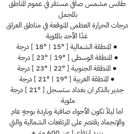
طقس مشمس صافي مستقر في عموم المناطق
بالمجمل
درجات الحرارة العظمى المتوقعة في مناطق العراق
غدًا الأحد بالمئوية
● المنطقة الشمالية [ °15 | °18 ] درجة
● المنطقة الوسطى [ °19 | °23 ] درجة
● المنطقة الجنوبية [ °22 | °23 ] درجة
● المنطقة الغربية [ °19 | °21 ] درجة
جدير بالذكر ان بغداد ستسجل [ °21 ] درجة
مئوية
اما ليلاً تكون الأجواء صافية وباردة بوجهٍ عام
والإنجماد يقتصر على المرتقعات الشمالية والتي
يزيد إرتفاعها عن 600 متر +