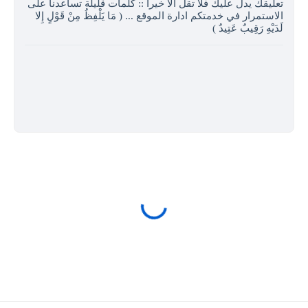
تعليقك يدل عليك فلا تقل الا خيرا :: كلمات قليلة تساعدنا على
الاستمرار في خدمتكم ادارة الموقع ... ( مَا يَلْفِظُ مِنْ قَوْلٍ إِلا
لَدَيْهِ رَقِيبٌ عَتِيدٌ )