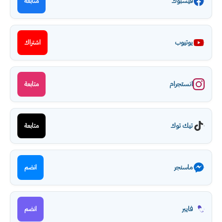
فيسبوك
متابعة
يوتيوب
اشتراك
انستجرام
متابعة
تيك توك
متابعة
ماسنجر
انضم
فايبر
انضم