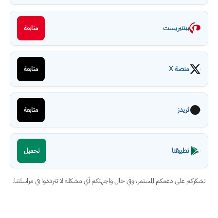
بينتيريست
متابعة
منصة X
متابعة
ثريدز
متابعة
تطبيقنا
تحميل
نشكركم على دعمكم المستمر، وفي حال واجهتكم أي مشكلة لا تترددوا في مراسلتنا.