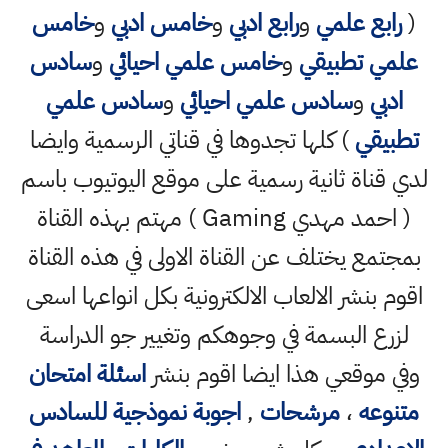
(
رابع علمي
و
رابع ادبي
و
خامس ادبي
و
خامس
علمي تطبيقي
و
خامس علمي احيائي
و
سادس
ادبي
و
سادس علمي احيائي
و
سادس علمي
تطبيقي
) كلها تجدوها في قناتي الرسمية وايضا
لدي قناة ثانية رسمية على موقع اليوتيوب باسم
( احمد مهدي Gaming ) مهتم بهذه القناة
بمجتمع يختلف عن القناة الاولى في هذه القناة
اقوم بنشر الالعاب الالكترونية بكل انواعها اسعى
لزرع البسمة في وجوهكم وتغيير جو الدراسة
وفي موقعي هذا ايضا اقوم بنشر
اسئلة امتحان
متنوعه
،
مرشحات
,
اجوبة نموذجية للسادس