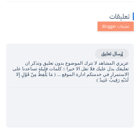
تعليقات
إرسال تعليق
عزيزي المشاهد لا تترك الموضوع بدون تعليق وتذكر ان
تعليقك يدل عليك فلا تقل الا خيرا :: كلمات قليلة تساعدنا على
الاستمرار في خدمتكم ادارة الموقع ... ( مَا يَلْفِظُ مِنْ قَوْلٍ إِلا
لَدَيْهِ رَقِيبٌ عَتِيدٌ )