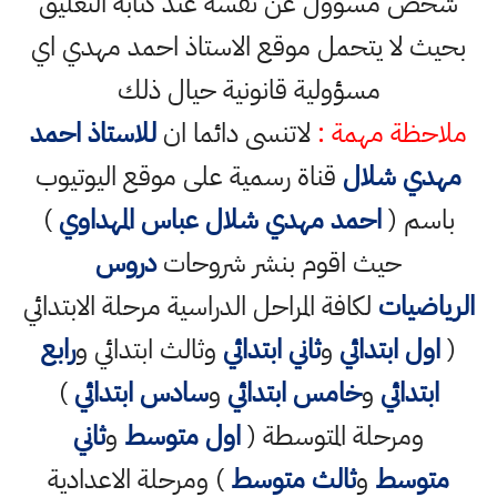
شخص مسؤول عن نفسه عند كتابة التعليق
بحيث لا يتحمل موقع الاستاذ احمد مهدي اي
مسؤولية قانونية حيال ذلك
ملاحظة مهمة :
لاتنسى دائما ان
للاستاذ احمد
مهدي شلال
قناة رسمية على موقع اليوتيوب
باسم (
احمد مهدي شلال عباس المهداوي
)
حيث اقوم بنشر شروحات
دروس
الرياضيات
لكافة المراحل الدراسية مرحلة الابتدائي
(
اول ابتدائي
و
ثاني ابتدائي
وثالث ابتدائي و
رابع
ابتدائي
و
خامس ابتدائي
و
سادس ابتدائي
)
ومرحلة المتوسطة (
اول متوسط
و
ثاني
متوسط
و
ثالث متوسط
) ومرحلة الاعدادية