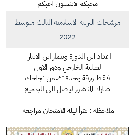
محبكم لاتنسون احبكم
مرشحات التربية الاسلامية الثالث متوسط
2022
اعداد ابن الدورة ونيمار ابن الانبار
لطلـبة الخارجي ودور الاول
فـقـط ورقة وحدة تضمن نجاحك
شـارك المنـشـور ليـصل الـى الجـميع
ملاحظة : تقرأ ليلة الامتحان مراجعة