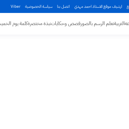
ع
ارشيف موقع الاستاذ احمد مهدي
اتصل بنا
سياسة الخصوصية
Viber
عه
التربية
تعلم الرسم بالصور
قصص وحكايات
نبذة مختصرة
كلمة يوم الخم