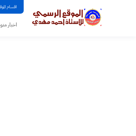
اقسام الموق
اخبار منو