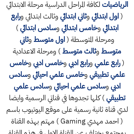
الرياضيات
لكافة المراحل الدراسية مرحلة الابتدائي
(
اول ابتدائي
و
ثاني ابتدائي
وثالث ابتدائي و
رابع
ابتدائي
و
خامس ابتدائي
و
سادس ابتدائي
)
ومرحلة المتوسطة (
اول متوسط
و
ثاني
متوسط
و
ثالث متوسط
) ومرحلة الاعدادية
(
رابع علمي
و
رابع ادبي
و
خامس ادبي
و
خامس
علمي تطبيقي
و
خامس علمي احيائي
و
سادس
ادبي
و
سادس علمي احيائي
و
سادس علمي
تطبيقي
) كلها تجدوها في قناتي الرسمية وايضا
لدي قناة ثانية رسمية على موقع اليوتيوب باسم
( احمد مهدي Gaming ) مهتم بهذه القناة
بمجتمع يختلف عن القناة الاولى في هذه القناة