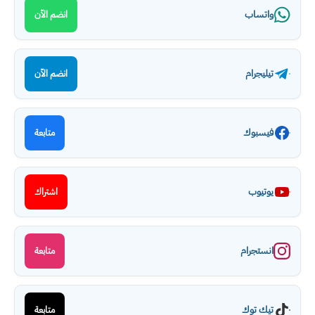
واتساب
انضم الآن
تيليجرام
انضم الآن
فيسبوك
متابعة
يوتيوب
اشتراك
انستجرام
متابعة
تيك توك
متابعة