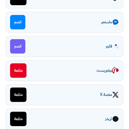
ماسنجر
انضم
فايبر
انضم
بينتيريست
متابعة
منصة X
متابعة
ثريدز
متابعة