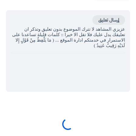
إرسال تعليق
عزيزي المشاهد لا تترك الموضوع بدون تعليق وتذكر ان
تعليقك يدل عليك فلا تقل الا خيرا :: كلمات قليلة تساعدنا على
الاستمرار في خدمتكم ادارة الموقع ... ( مَا يَلْفِظُ مِنْ قَوْلٍ إِلا
لَدَيْهِ رَقِيبٌ عَتِيدٌ )