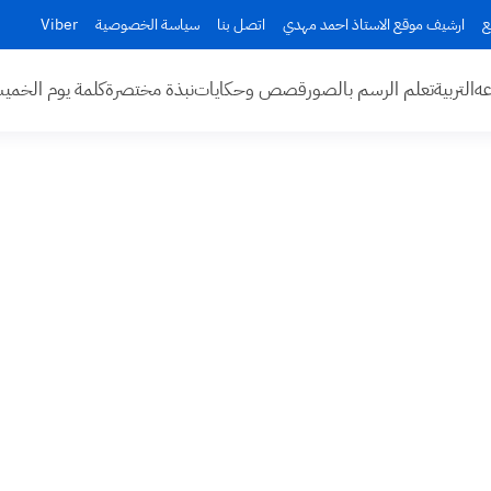
ع
ارشيف موقع الاستاذ احمد مهدي
اتصل بنا
سياسة الخصوصية
Viber
عه
التربية
تعلم الرسم بالصور
قصص وحكايات
نبذة مختصرة
كلمة يوم الخم