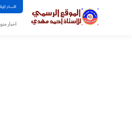
اقسام الموق
اخبار منو