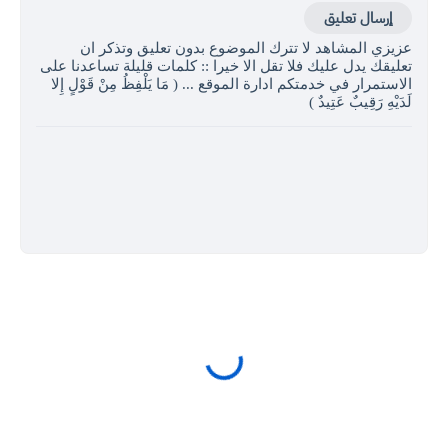
إرسال تعليق
عزيزي المشاهد لا تترك الموضوع بدون تعليق وتذكر ان
تعليقك يدل عليك فلا تقل الا خيرا :: كلمات قليلة تساعدنا على
الاستمرار في خدمتكم ادارة الموقع ... ( مَا يَلْفِظُ مِنْ قَوْلٍ إِلا
لَدَيْهِ رَقِيبٌ عَتِيدٌ )