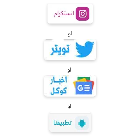
او
او
او