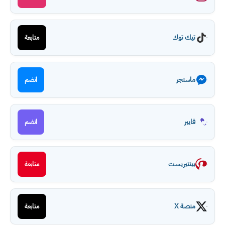
تيك توك
متابعة
ماسنجر
انضم
فايبر
انضم
بينتيريست
متابعة
منصة X
متابعة