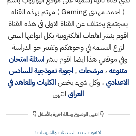
لدي قناة ثانية رسمية على موقع اليوتيوب باسم
( احمد مهدي Gaming ) مهتم بهذه القناة
بمجتمع يختلف عن القناة الاولى في هذه القناة
اقوم بنشر الالعاب الالكترونية بكل انواعها اسعى
لزرع البسمة في وجوهكم وتغيير جو الدراسة
وفي موقعي هذا ايضا اقوم بنشر
اسئلة امتحان
متنوعه
،
مرشحات
,
اجوبة نموذجية للسادس
الاعدادي
، وكل شيء يخص
الكليات والمعاهد في
العراق
انتهى
👇 انتهى الموضوع رسالة اخيرة بالأسفل 👇
لا تفوت جديد التحديثات والشروحات!