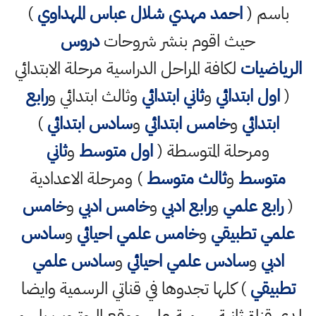
باسم (
احمد مهدي شلال عباس المهداوي
)
حيث اقوم بنشر شروحات
دروس
الرياضيات
لكافة المراحل الدراسية مرحلة الابتدائي
(
اول ابتدائي
و
ثاني ابتدائي
وثالث ابتدائي و
رابع
ابتدائي
و
خامس ابتدائي
و
سادس ابتدائي
)
ومرحلة المتوسطة (
اول متوسط
و
ثاني
متوسط
و
ثالث متوسط
) ومرحلة الاعدادية
(
رابع علمي
و
رابع ادبي
و
خامس ادبي
و
خامس
علمي تطبيقي
و
خامس علمي احيائي
و
سادس
ادبي
و
سادس علمي احيائي
و
سادس علمي
تطبيقي
) كلها تجدوها في قناتي الرسمية وايضا