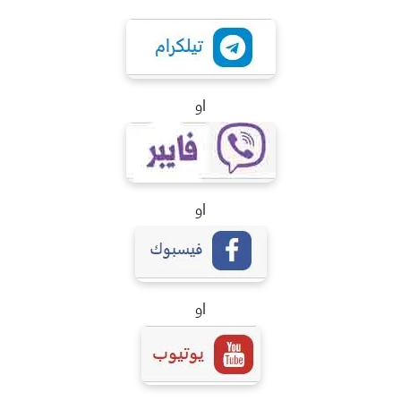
او
او
او