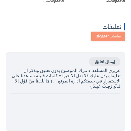
الحذوفات...
الحذوفات...
تعليقات
إرسال تعليق
عزيزي المشاهد لا تترك الموضوع بدون تعليق وتذكر ان
تعليقك يدل عليك فلا تقل الا خيرا :: كلمات قليلة تساعدنا على
الاستمرار في خدمتكم ادارة الموقع ... ( مَا يَلْفِظُ مِنْ قَوْلٍ إِلا
لَدَيْهِ رَقِيبٌ عَتِيدٌ )