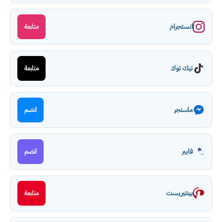
انستجرام
متابعة
تيك توك
متابعة
ماسنجر
انضم
فايبر
انضم
بينتيريست
متابعة