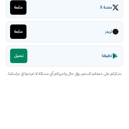
منصة X
متابعة
ثريدز
متابعة
تطبيقنا
تحميل
نشكركم على دعمكم المستمر، وفي حال واجهتكم أي مشكلة لا تترددوا في مراسلتنا.