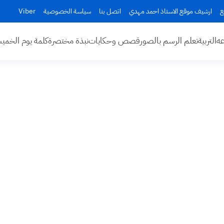
ع
ارشيف موقع الاستاذ احمد مهدي
اتصل بنا
سياسة الخصوصية
Viber
عه
التربية
تعلم الرسم بالصور
قصص وحكايات
نبذة مختصرة
كلمة يوم الخم