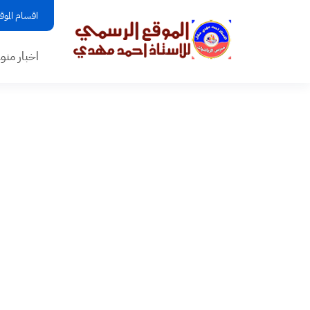
اقسام الموق
اخبار منو