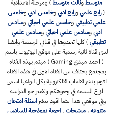
متوسط
و
ثالث متوسط
) ومرحلة الاعدادية
(
رابع علمي
و
رابع ادبي
و
خامس ادبي
و
خامس
علمي تطبيقي
و
خامس علمي احيائي
و
سادس
ادبي
و
سادس علمي احيائي
و
سادس علمي
تطبيقي
) كلها تجدوها في قناتي الرسمية وايضا
لدي قناة ثانية رسمية على موقع اليوتيوب باسم
( احمد مهدي Gaming ) مهتم بهذه القناة
بمجتمع يختلف عن القناة الاولى في هذه القناة
اقوم بنشر الالعاب الالكترونية بكل انواعها اسعى
لزرع البسمة في وجوهكم وتغيير جو الدراسة
وفي موقعي هذا ايضا اقوم بنشر
اسئلة امتحان
متنوعه
،
مرشحات
,
اجوبة نموذجية للسادس