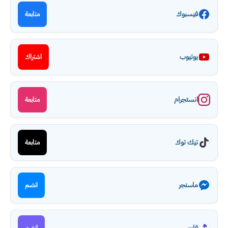
فيسبوك
متابعة
يوتيوب
اشتراك
انستجرام
متابعة
تيك توك
متابعة
ماسنجر
انضم
فايبر
انضم