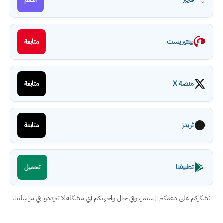
بينتيريست
متابعة
منصة X
متابعة
ثريدز
متابعة
تطبيقنا
تحميل
نشكركم على دعمكم المستمر، وفي حال واجهتكم أي مشكلة لا تترددوا في مراسلتنا.