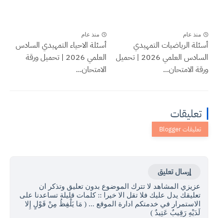
منذ عام
منذ عام
أسئلة الرياضيات التمهيدي
أسئلة الاحياء التمهيدي السادس
السادس العلمي 2026 | تحميل
العلمي 2026 | تحميل ورقة
ورقة الامتحان...
الامتحان...
تعليقات
إرسال تعليق
عزيزي المشاهد لا تترك الموضوع بدون تعليق وتذكر ان
تعليقك يدل عليك فلا تقل الا خيرا :: كلمات قليلة تساعدنا على
الاستمرار في خدمتكم ادارة الموقع ... ( مَا يَلْفِظُ مِنْ قَوْلٍ إِلا
لَدَيْهِ رَقِيبٌ عَتِيدٌ )