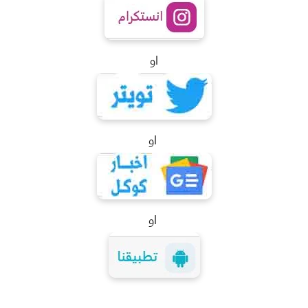
او
او
او