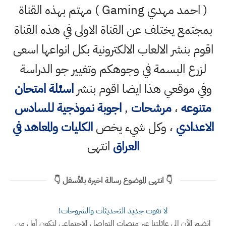
( احمد مهدي Gaming ) مهتم بهذه القناة
بمجتمع يختلف عن القناة الاولى في هذه القناة
اقوم بنشر الالعاب الالكترونية بكل انواعها اسعى
لزرع البسمة في وجوهكم وتغيير جو الدراسة
وفي موقعي هذا ايضا اقوم بنشر
اسئلة امتحان
متنوعه
،
مرشحات
,
اجوبة نموذجية للسادس
الاعدادي
، وكل شيء يخص
الكليات والمعاهد في
العراق
انتهى
👇 انتهى الموضوع رسالة اخيرة بالأسفل 👇
لا تفوت جديد التحديثات والشروحات!
انضم الآن إلى عائلتنا عبر منصات التواصل الاجتماعي لتكون أول من