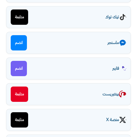
تيك توك
متابعة
ماسنجر
انضم
فايبر
انضم
بينتيريست
متابعة
منصة X
متابعة