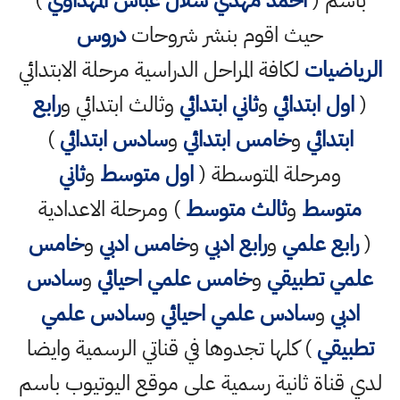
باسم (
احمد مهدي شلال عباس المهداوي
)
حيث اقوم بنشر شروحات
دروس
الرياضيات
لكافة المراحل الدراسية مرحلة الابتدائي
(
اول ابتدائي
و
ثاني ابتدائي
وثالث ابتدائي و
رابع
ابتدائي
و
خامس ابتدائي
و
سادس ابتدائي
)
ومرحلة المتوسطة (
اول متوسط
و
ثاني
متوسط
و
ثالث متوسط
) ومرحلة الاعدادية
(
رابع علمي
و
رابع ادبي
و
خامس ادبي
و
خامس
علمي تطبيقي
و
خامس علمي احيائي
و
سادس
ادبي
و
سادس علمي احيائي
و
سادس علمي
تطبيقي
) كلها تجدوها في قناتي الرسمية وايضا
لدي قناة ثانية رسمية على موقع اليوتيوب باسم