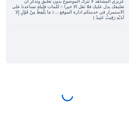
عزيزي المشاهد لا تترك الموضوع بدون تعليق وتذكر ان
تعليقك يدل عليك فلا تقل الا خيرا :: كلمات قليلة تساعدنا على
الاستمرار في خدمتكم ادارة الموقع ... ( مَا يَلْفِظُ مِنْ قَوْلٍ إِلا
لَدَيْهِ رَقِيبٌ عَتِيدٌ )