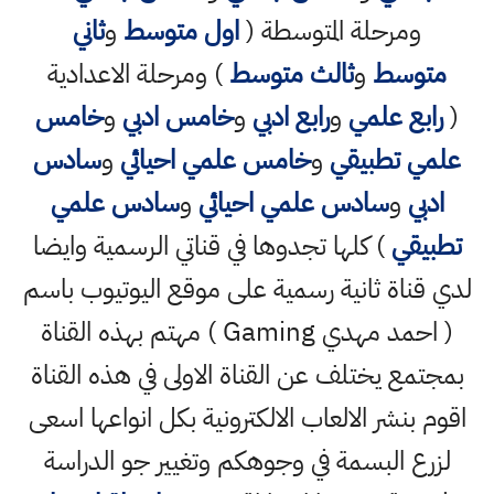
ومرحلة المتوسطة (
اول متوسط
و
ثاني
متوسط
و
ثالث متوسط
) ومرحلة الاعدادية
(
رابع علمي
و
رابع ادبي
و
خامس ادبي
و
خامس
علمي تطبيقي
و
خامس علمي احيائي
و
سادس
ادبي
و
سادس علمي احيائي
و
سادس علمي
تطبيقي
) كلها تجدوها في قناتي الرسمية وايضا
لدي قناة ثانية رسمية على موقع اليوتيوب باسم
( احمد مهدي Gaming ) مهتم بهذه القناة
بمجتمع يختلف عن القناة الاولى في هذه القناة
اقوم بنشر الالعاب الالكترونية بكل انواعها اسعى
لزرع البسمة في وجوهكم وتغيير جو الدراسة