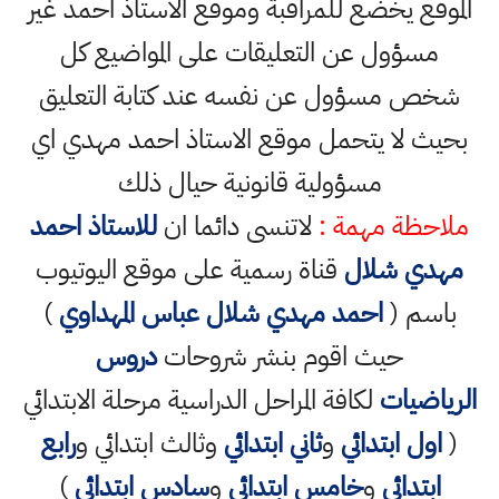
الموقع يخضع للمراقبة وموقع الاستاذ احمد غير
مسؤول عن التعليقات على المواضيع كل
شخص مسؤول عن نفسه عند كتابة التعليق
بحيث لا يتحمل موقع الاستاذ احمد مهدي اي
مسؤولية قانونية حيال ذلك
ملاحظة مهمة :
لاتنسى دائما ان
للاستاذ احمد
مهدي شلال
قناة رسمية على موقع اليوتيوب
باسم (
احمد مهدي شلال عباس المهداوي
)
حيث اقوم بنشر شروحات
دروس
الرياضيات
لكافة المراحل الدراسية مرحلة الابتدائي
(
اول ابتدائي
و
ثاني ابتدائي
وثالث ابتدائي و
رابع
ابتدائي
و
خامس ابتدائي
و
سادس ابتدائي
)