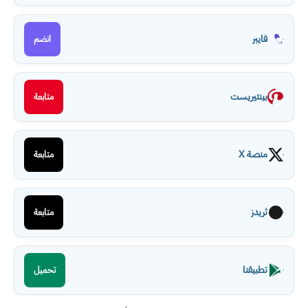
فايبر
انضم
بينتيريست
متابعة
منصة X
متابعة
ثريدز
متابعة
تطبيقنا
تحميل