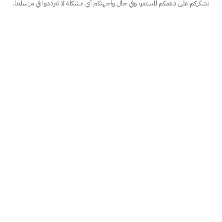
نشكركم على دعمكم المستمر، وفي حال واجهتكم أي مشكلة لا تترددوا في مراسلتنا.