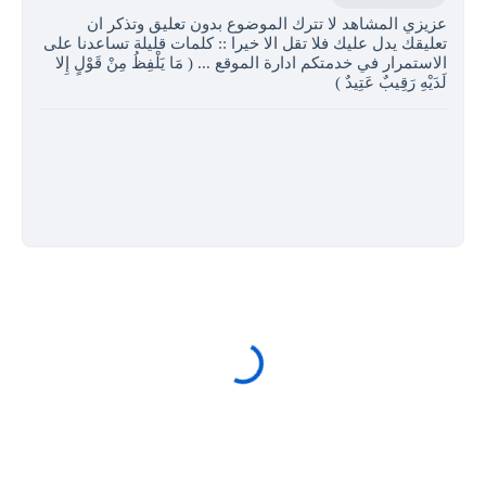
عزيزي المشاهد لا تترك الموضوع بدون تعليق وتذكر ان
تعليقك يدل عليك فلا تقل الا خيرا :: كلمات قليلة تساعدنا على
الاستمرار في خدمتكم ادارة الموقع ... ( مَا يَلْفِظُ مِنْ قَوْلٍ إِلا
لَدَيْهِ رَقِيبٌ عَتِيدٌ )