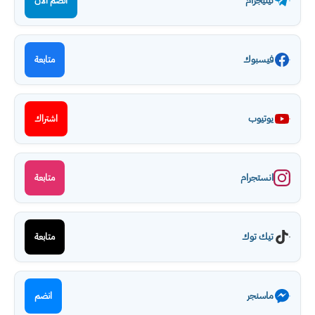
تيليجرام
انضم الآن
فيسبوك
متابعة
يوتيوب
اشتراك
انستجرام
متابعة
تيك توك
متابعة
ماسنجر
انضم