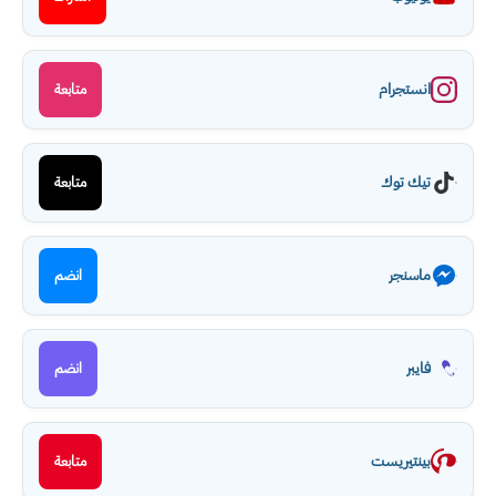
انستجرام
متابعة
تيك توك
متابعة
ماسنجر
انضم
فايبر
انضم
بينتيريست
متابعة