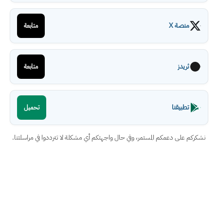
منصة X
متابعة
ثريدز
متابعة
تطبيقنا
تحميل
نشكركم على دعمكم المستمر، وفي حال واجهتكم أي مشكلة لا تترددوا في مراسلتنا.