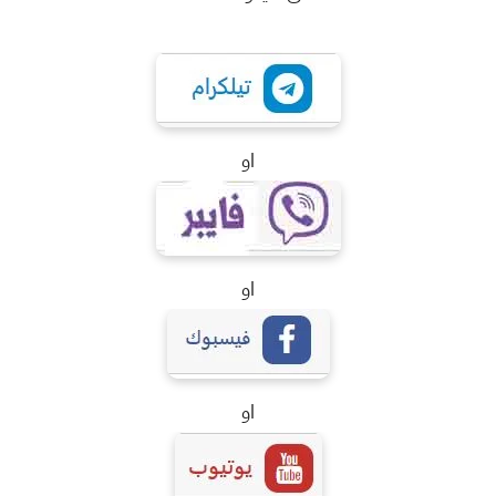
او
او
او