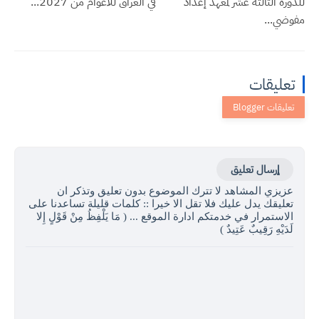
للدورة الثالثة عشر لمعهد إعداد
في العراق للأعوام من 2027...
مفوضي...
تعليقات
إرسال تعليق
عزيزي المشاهد لا تترك الموضوع بدون تعليق وتذكر ان
تعليقك يدل عليك فلا تقل الا خيرا :: كلمات قليلة تساعدنا على
الاستمرار في خدمتكم ادارة الموقع ... ( مَا يَلْفِظُ مِنْ قَوْلٍ إِلا
لَدَيْهِ رَقِيبٌ عَتِيدٌ )