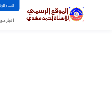
اقسام الموق
اخبار منو