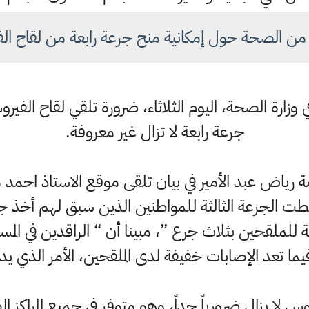
من الصحة حول إمكانية منح جرعة رابعة من لقاح ال
 وزارة الصحة، اليوم الثلاثاء، ضرورة تلقي لقاح الفير
جرعة رابعة لا تزال غير معروفة.
مة رياض عبد الأمير في بيان تلقى موقع الاستاذ احم
أعطت الجرعة الثالثة للمواطنين الذين سبق لهم أخذ 
ة للملقحين بثلاث جرع ”، مبينا أن “ الراقدين في الم
ا تعد الإصابات خفيفة لدى الملقحين، الأمر الذي يد
لا يزال ضرورياً جداً، وهو متوفر في جميع المراكز ال