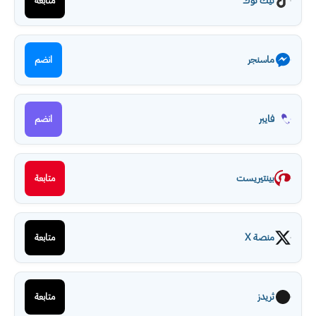
تيك توك
متابعة
ماسنجر
انضم
فايبر
انضم
بينتيريست
متابعة
منصة X
متابعة
ثريدز
متابعة