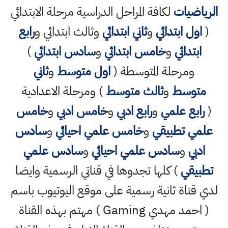
الرياضيات
لكافة المراحل الدراسية مرحلة الابتدائي
(
اول ابتدائي
و
ثاني ابتدائي
وثالث ابتدائي و
رابع
ابتدائي
و
خامس ابتدائي
و
سادس ابتدائي
)
ومرحلة المتوسطة (
اول متوسط
و
ثاني
متوسط
و
ثالث متوسط
) ومرحلة الاعدادية
(
رابع علمي
و
رابع ادبي
و
خامس ادبي
و
خامس
علمي تطبيقي
و
خامس علمي احيائي
و
سادس
ادبي
و
سادس علمي احيائي
و
سادس علمي
تطبيقي
) كلها تجدوها في قناتي الرسمية وايضا
لدي قناة ثانية رسمية على موقع اليوتيوب باسم
( احمد مهدي Gaming ) مهتم بهذه القناة