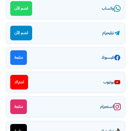
واتساب
انضم الآن
تيليجرام
انضم الآن
فيسبوك
متابعة
يوتيوب
اشتراك
انستجرام
متابعة