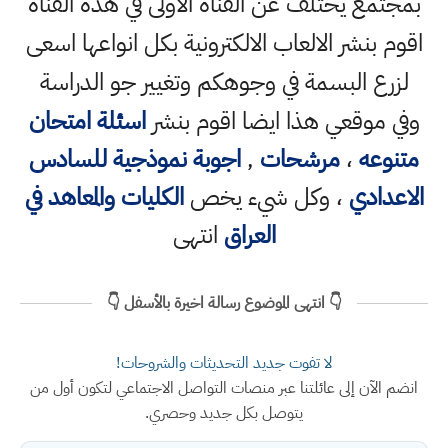
بمجتمع يختلف عن القناة الاولى في هذه القناة
اقوم بنشر الالعاب الالكترونية بكل انواعها اسعى
لزرع البسمة في وجوهكم وتغيير جو الدراسة
وفي موقعي هذا ايضا اقوم بنشر
اسئلة امتحان
متنوعه
،
مرشحات
,
اجوبة نموذجية للسادس
الاعدادي
، وكل شيء يخص
الكليات والمعاهد في
العراق
انتهى
👇 انتهى الموضوع رسالة اخيرة بالأسفل 👇
لا تفوت جديد التحديثات والشروحات!
انضم الآن إلى عائلتنا عبر منصات التواصل الاجتماعي لتكون أول من
يتوصل بكل جديد وحصري.