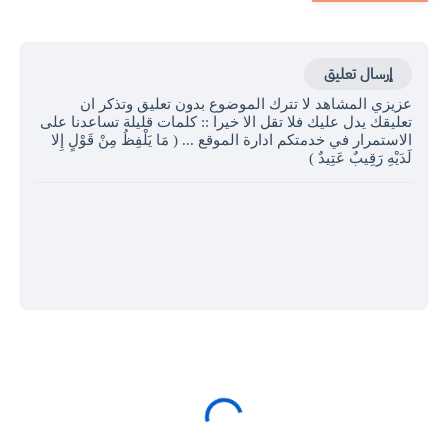
إرسال تعليق
عزيزي المشاهد لا تترك الموضوع بدون تعليق وتذكر ان
تعليقك يدل عليك فلا تقل الا خيرا :: كلمات قليلة تساعدنا على
الاستمرار في خدمتكم ادارة الموقع ... ( مَا يَلْفِظُ مِنْ قَوْلٍ إِلا
لَدَيْهِ رَقِيبٌ عَتِيدٌ )