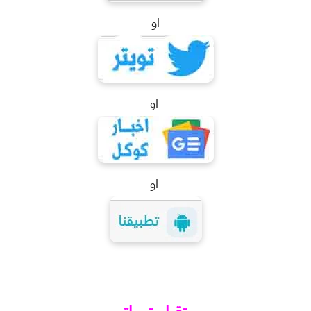
او
او
او