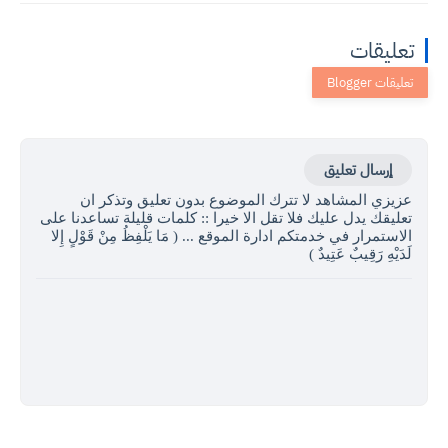
تعليقات
إرسال تعليق
عزيزي المشاهد لا تترك الموضوع بدون تعليق وتذكر ان
تعليقك يدل عليك فلا تقل الا خيرا :: كلمات قليلة تساعدنا على
الاستمرار في خدمتكم ادارة الموقع ... ( مَا يَلْفِظُ مِنْ قَوْلٍ إِلا
لَدَيْهِ رَقِيبٌ عَتِيدٌ )