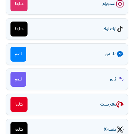
انستجرام
متابعة
تيك توك
متابعة
ماسنجر
انضم
فايبر
انضم
بينتيريست
متابعة
منصة X
متابعة