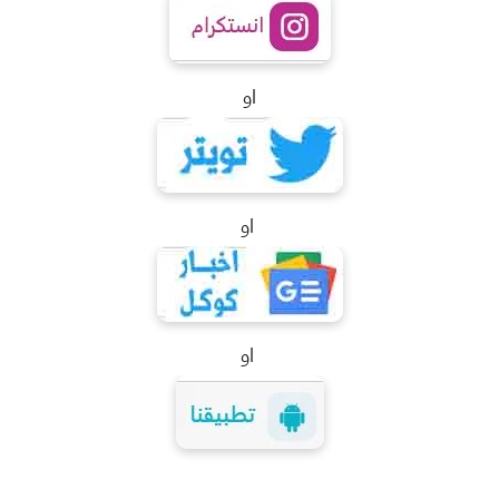
او
او
او