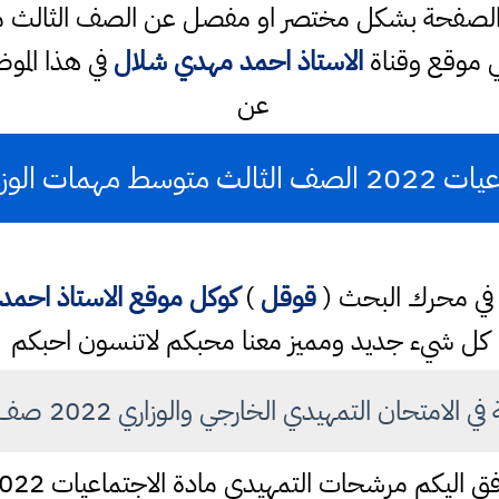
ذه الصفحة بشكل مختصر او مفصل عن الصف الثالث مت
ي موقع وقناة
الاستاذ احمد مهدي شلال
في هذا الم
عن
اري المنهج الجديد
ب في محرك البحث (
قوقل
)
كوكل
موقع الاستاذ احم
كل شيء جديد ومميز معنا محبكم لاتنسون احبكم
لامتحان التمهيدي الخارجي والوزاري 2022 صف ثالث متوسط
فق اليكم مرشحات التمهيدي مادة الاجتماعيات 2022