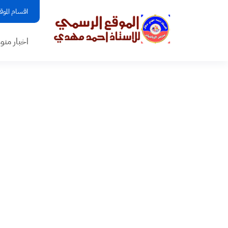
اقسام الموق
اخبار منو