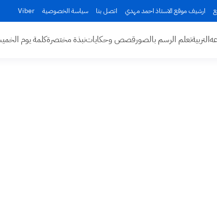
ع
ارشيف موقع الاستاذ احمد مهدي
اتصل بنا
سياسة الخصوصية
Viber
عه
التربية
تعلم الرسم بالصور
قصص وحكايات
نبذة مختصرة
كلمة يوم الخم