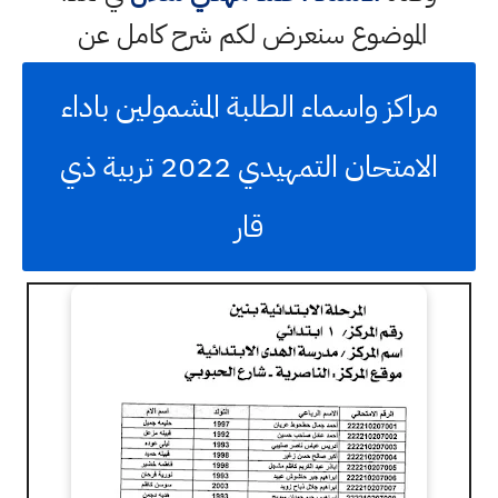
الموضوع سنعرض لكم شرح كامل عن
مراكز واسماء الطلبة المشمولين باداء
الامتحان التمهيدي 2022 تربية ذي
قار