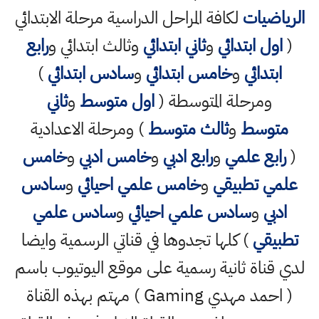
الرياضيات
لكافة المراحل الدراسية مرحلة الابتدائي
(
اول ابتدائي
و
ثاني ابتدائي
وثالث ابتدائي و
رابع
ابتدائي
و
خامس ابتدائي
و
سادس ابتدائي
)
ومرحلة المتوسطة (
اول متوسط
و
ثاني
متوسط
و
ثالث متوسط
) ومرحلة الاعدادية
(
رابع علمي
و
رابع ادبي
و
خامس ادبي
و
خامس
علمي تطبيقي
و
خامس علمي احيائي
و
سادس
ادبي
و
سادس علمي احيائي
و
سادس علمي
تطبيقي
) كلها تجدوها في قناتي الرسمية وايضا
لدي قناة ثانية رسمية على موقع اليوتيوب باسم
( احمد مهدي Gaming ) مهتم بهذه القناة