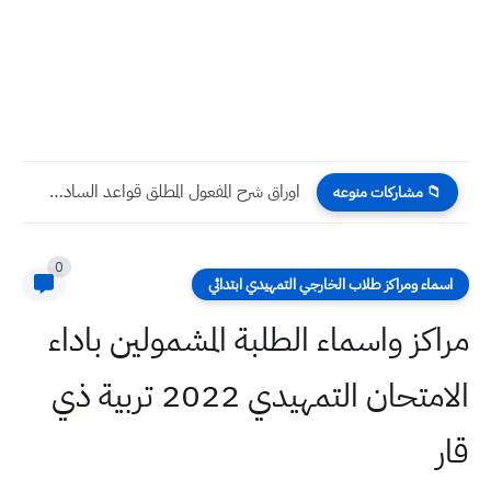
اوراق شرح المفعول المطلق قواعد السادس الابتدائي
📁 مشاركات منوعه
0
اسماء ومراكز طلاب الخارجي التمهيدي ابتدائي
مراكز واسماء الطلبة المشمولين باداء
الامتحان التمهيدي 2022 تربية ذي
قار