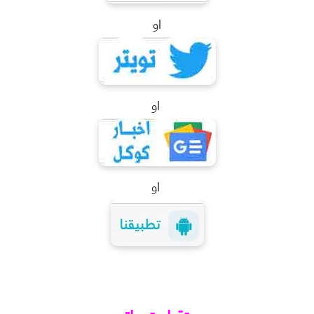
او
او
او