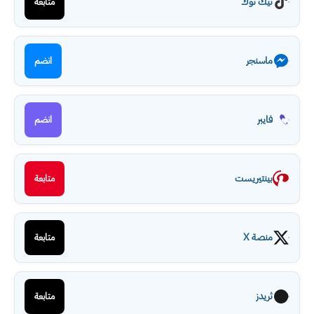
تيك توك
متابعة
ماسنجر
انضم
فايبر
انضم
بينتيريست
متابعة
منصة X
متابعة
ثريدز
متابعة