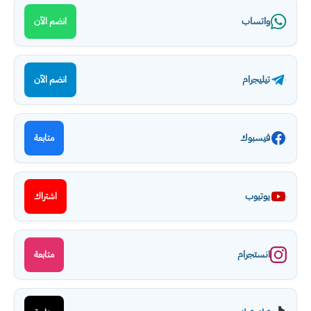
واتساب
انضم الآن
تيليجرام
انضم الآن
فيسبوك
متابعة
يوتيوب
اشتراك
انستجرام
متابعة