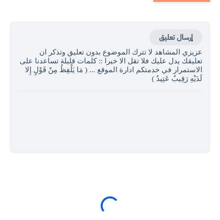
إرسال تعليق
عزيزي المشاهد لا تترك الموضوع بدون تعليق وتذكر ان
تعليقك يدل عليك فلا تقل الا خيرا :: كلمات قليلة تساعدنا على
الاستمرار في خدمتكم ادارة الموقع ... ( مَا يَلْفِظُ مِنْ قَوْلٍ إِلا
لَدَيْهِ رَقِيبٌ عَتِيدٌ )